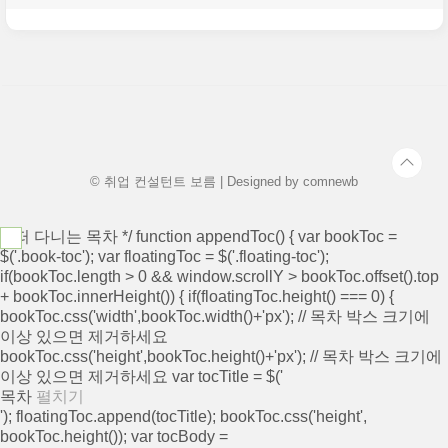
© 취업 컨설턴트 보름 | Designed by
comnewb
/* 떠 다니는 목차 */ function appendToc() { var bookToc =
$('.book-toc'); var floatingToc = $('.floating-toc');
if(bookToc.length > 0 && window.scrollY > bookToc.offset().top
+ bookToc.innerHeight()) { if(floatingToc.height() === 0) {
bookToc.css('width',bookToc.width()+'px'); // 목차 박스 크기에
이상 있으면 제거하세요
bookToc.css('height',bookToc.height()+'px'); // 목차 박스 크기에
이상 있으면 제거하세요 var tocTitle = $('
목차
펼치기
'); floatingToc.append(tocTitle); bookToc.css('height',
bookToc.height()); var tocBody =