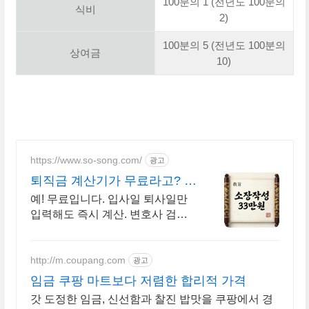
100분의 1 (전년도 100분의
식비
2)
100분의 5 (전년도 100분의
상여금
10)
https://www.so-song.com/
광고
퇴직금 계산기가 무료라고? 변
호사가 직접 작성
예! 무료입니다. 입사일 퇴사일만
입력해도 즉시 계산. 변호사 검수
본. 서면 종류별로 금액이 정해져
있습니다. 사건 규모에 따라 달라
지지 않습니다
http://m.coupang.com
광고
임금 쿠팡 마트보다 저렴한 합리적 가격
갓 도정한 임금, 신선함과 찰진 밥맛을 쿠팡에서 경