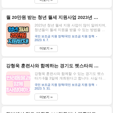
20..
때 이 표를 기억해 주세요. 보조금 정책에서 말
하는 [기준중위소득표] % 1인 가구 2인 가구 3
인 가구 4인 가구 5인 가구 6인 가구 기준 중위
월 20만원 받는 청년 월세 지원사업 2023년 총 정리
소득 2,077,892 3,456,155 4,434,816
5,400,964 6,330,688 7,227,981 30% 생계급
2023년 청년 월세 지원 사업이 많이 알려지며,
여 623,368 1,382,846 1,330,445 1,620,289
청년들이 월세 지원을 받을 수 있는 방법을 알
2,532,275 2,891,192 40% 생계급여 831,157
아보기 시작했는데요. 여러 커뮤니티를 통해
1,382,462 1,773,926..
국민 보조금 지원 정책/국민 보조금 지원 정책
조회하기 힘들어하실 것 같아, 이 블로그 포스
2023. 6. 7.
팅에서 모두 정리하려고 합니다. 2023년 청년
월세 지원에 대한 내용 지금부터 시작할게요.
더보기 ››
"청년"월세 지원의 "청년"의 나이를 알고 싶다
면? 청년월세지원의 대상인 청년의 기준은
2023년 기준으로 만 19세~만 34세가 되는 자
강형욱 훈련사와 함께하는 경기도 펫스타의 네가지 프로그램
입니다. 연생으로 말하자면 1988년생부터
2004년 생이라고 볼 수 있는데요. 조금 더 정확
강형욱 훈련사와 함께할 수 있는 경기도 펫스
한 청년의 기준을 알고 싶으시다면 아래의 더
타가 6월 3일에 개최된다고 합니다. 사실 다른
보기 란의 복지로 홈페이지에서 본인의 출생연
나라에 비해 우리나라가 반려동물과 진행되는
월일로 이에 해당되는지, 해당되지 않는지 알
국민 보조금 지원 정책/국민 보조금 지원 정책
이벤트라던지, 행사가 많지 않죠? 그런데 올해,
수 있답니다. 더보기 청년월세지원의 자신의
2023. 5. 31.
경기도에서 '펫스타'라는 행사가 진행되는데요.
출생연월 확인하기⬇️ 아래의 홈..
강형욱 훈련사의 강연은 물론이고, 사회자는
더보기 ››
박수홍, 박성광 등의 연예인들을 볼 수 있는 기
회라고 합니다. 6월 3일에 개최하는 경기도 펫
스타는 네가지 프로그램으로 진행되고 있다는