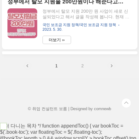
정부에서 탈모 지원을 200만원이나 해준다고요?
데요. 프로그램은 반려견이 보호자에게 도달하
기까지 기록을 측정하는 프로그램 "달려갈개"
정부에서 탈모 지원 200만 원 사업이 새로 신
와 다양한 물품이 가득한 "경기기회마켓" 그리
설되었다고 해서 글을 작성해 봅니다. 현재 완
고, 참여와 체험 프로그램으로는 반려동물 가
화조건으로 시행하는 도시는 보령시인데요. 요
족사진관, 반려동물 위생미용, 반려동물 건강
국민 보조금 지원 정책/국민 보조금 지원 정책
즘 30대부터 탈모가 아닌 20대 초부터 탈모를
상담, 반려동물 문화체험과 공연이 있네요. 주
2023. 5. 30.
가지고 계신 국민들은 많고, 머리를 심자니
말에 개최하는 경기도 펫스타에 참여하여 티
500만 원, 600만 원은 쉽게 돈이 들어가서, 쉽
더보기 ››
비..
게 치료하지 못했던 탈모인들에게는 꽤나 괜찮
은 지원금액인 듯싶습니다. 탈모 지원 비 "청년
층"만 지원해 준다? 최근 들어 탈모가 20대부
터, 혹은 10대부터 진행되는 케이스도 많다고
1
2
는 하지만, 대부분 탈모 환자의 수는 30대 이상
이 많은 편인데, 이러한 탈모 치료비는 19세부
터 34세 청년까지만 지원해 준다는 것이 특징
입니다. 이러한 지원에 대한 내용으로, "청년층
만 대상에 있는 것은 너무하지 않냐"라는 목소
리도 나오고 있을 듯합니..
© 취업 컨설턴트 보름 | Designed by
comnewb
/* 떠 다니는 목차 */ function appendToc() { var bookToc =
$('.book-toc'); var floatingToc = $('.floating-toc');
if(bookToc.length > 0 && window.scrollY > bookToc.offset().top