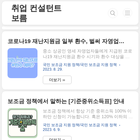
본문 바로가기
취업 컨설턴트
보름
코로나19 재난지원금 일부 환수, 벌써 자영업자들에게 통지되었나?
중소 상공인 영세 자영업자들에게 지급된 코로
나19 재난지원금 환수 시기와 환수 대상을 논
의 중에 있다고 하는데요. 중소기업벤처부장관
국민 보조금 지원 정책/국민 보조금 지원 정책
에게는 이미 국회에서 환수 시기가 너무 늦어
2023. 8. 29.
지고 있다고 지적을 받고 있다고 합니다. 코로
나19 재난지원금 일부 환수 계획 이영 중소기
더보기 ››
업벤처부장관은 코로나19에 대한 재난지원금
은 한시적으로 사후에 환수할 조건으로 지급해
라는 명령에 따라 지급한 것이기 때문에, 법률
보조금 정책에서 말하는 [기준중위소득표] 안내
에 의거한바 코로나19 재난지원금을 환수 할
수 있다고 이야기하고 있는 것인데요. 사실 이
보조금 정책에서 항상 기준 중위소득 100% 이
러한 일부 환수 계획은 또 다시 자영업자들에
하만 신청이 가능합니다. 혹은 120% 이하의 중
게는 아쉬운 소식이 아닐 수가 없네요. 코로나
위소득자만 가능합니다.라는 이야기를 많이 들
19 재난지원금 일부 환수 : 환수 항목 새희망자
국민 보조금 지원 정책/국민 보조금 지원 정책
어보셨죠? 그래서 오늘은 기준중위소득표를
금 : 새희망자금은 코로나19로 타격을 입은 소
2023. 6. 9.
말씀드릴게요. 청년이든, 기업이든, 여성이든,
상공인들에게 지급되는 현금 지원 방안입니다.
남성이든 어떤 보조금 정책을 참고하고자 할
더보기 ››