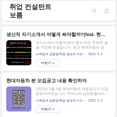
본문 바로가기
취업 컨설턴트
보름
생산직 자기소개서 어떻게 써야할까?(feat. 현대자동차)
자기소개서 어떻게 써야 할까 라는 주제로 글
을 작성해 보겠습니다. 최근 현대자동차 생산
직 모집공고로 인해서 자기소개서를 작성하는
스펙업과 금융업/학업 정보와 이슈
2023. 3. 3.
방법에 대해서, 검색하시는 분들이 많으신데
요. 저는 이전의 자기소개서 컨설팅, 이미지 클
더보기 ››
리닉, 면접 클리닉을 진행했던 경험으로 사실
사무직보다 더 난해한 자기소개서는 생산직 자
기소개서라고 생각해요. 사무직에서 바라는 이
상향은 대부분 직무에 따라 조금씩 달라지기는
현대자동차 본 모집공고 내용 확인하자
하지만, 그 직무만의 특성을 고려하면 쓰기가
2023년 3월 2일 현대자동차 채용공고가 지금
어려운 편은 아니죠. 하지만 생산직은 단순 반
업로드되었습니다. 우리나라 남성분들이라면
복 작업을 많이 하는 편이기 때문에 회사에서
사실 도전해보고 싶은 고액 연봉 생산라인인데
바라하는 인재상이 모호한 것이 특징입니다.
스펙업과 금융업/학업 정보와 이슈
2023. 3. 2.
요. 현재 홈페이지는 접속자가 많기 때문에 업
그래서 대부분의 생산직 자기소개서는 관례에
로드가 지연되고 있습니다. 공고문을 확인하실
따른 기업 문화를 중점으로 작성하는 것이 도
더보기 ››
수 없으신 분들은 아래의 내용을 확인해 보세
움이 될 수도 있어요. 해당 자소서 항목에 대해