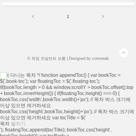
요. 현대자동차 생산직 자기소개서 항목 1. 자
말씀나누기..
신이 ‘모빌리티 기술인력’이라고 생각하는 이유
와 남들과 차별화된 본인만의 강점을 기술해
1
주십시오.(700자) 2. 협업을 통해서 문제를 해
결해 본 경험과 그 과정에서 느꼈던 본인 성격
의 단점, 이를 극복하기 위한 노력을 말씀해 주
세요. (600자) 3. 스스로 목표를 설정해서 달성
해 나가는 과정에서 겪은 어려움과 극복해 낸
방법을 말씀해 주십시오.(700자) 자기소개서
항목을 보고 느낀 현대자동차가..
© 취업 컨설턴트 보름 | Designed by
comnewb
/* 떠 다니는 목차 */ function appendToc() { var bookToc =
$('.book-toc'); var floatingToc = $('.floating-toc');
if(bookToc.length > 0 && window.scrollY > bookToc.offset().top
+ bookToc.innerHeight()) { if(floatingToc.height() === 0) {
bookToc.css('width',bookToc.width()+'px'); // 목차 박스 크기에
이상 있으면 제거하세요
bookToc.css('height',bookToc.height()+'px'); // 목차 박스 크기에
이상 있으면 제거하세요 var tocTitle = $('
목차
펼치기
'); floatingToc.append(tocTitle); bookToc.css('height',
bookToc.height()); var tocBody =