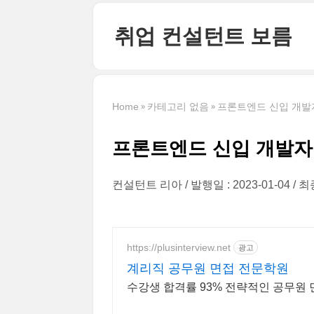
본문 바로가기
취업 컨설턴트 보름
Home
카테고리 없음
프론트엔드 신입 개발
프론트엔드 신입 개발자
컨설턴트 리아
발행일 : 2023-01-04
최종
https://plusinterview.net
광고
계리직 공무원 면접 전문학원
수강생 합격률 93% 전략적인 공무원