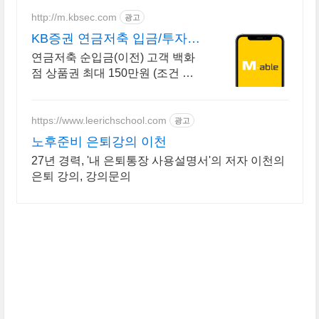
http://m.kbsec.com
광고
KB증권 연금저축 입금/투자
구간별 쿠폰 혜택
연금저축 순입금(이전) 고객 백화
점 상품권 최대 150만원 (조건 충
족 시) 타사이전 시 2배 인정! 순입
금 구간별 상품권 혜택 제공
https://www.leerichschool.com
광고
노후준비 은퇴강의 이천
27년 경력, '내 은퇴통장 사용설명서'의 저자 이천의
은퇴 강의, 강의문의