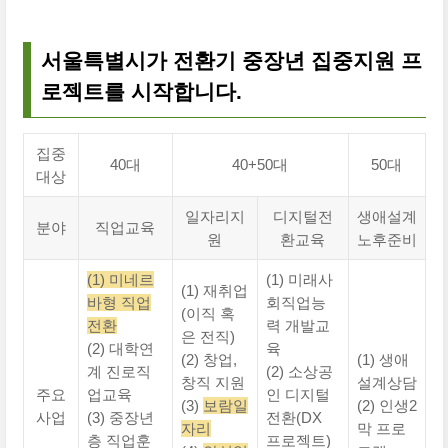
서울특별시가 전환기 중장년 집중지원 프
로젝트를 시작합니다.
집중
40대
40+50대
50대
대상
일자리지
디지털전
생애설계
분야
직업교육
원
환교육
노후준비
(1) 미네르
(1) 미래사
(1) 재취업
바형 직업
회직업능
(이직 혹
전환
력 개발교
은 전직)
(2) 대학연
육
(2) 창업,
(1) 생애
계 진로직
(2) 소상공
창직 지원
설계상담
주요
업교육
인 디지털
(3)
보람일
(2) 인생2
사업
(3) 중장년
전환(DX
자리
막 프로
층 직업훈
프로젝트)