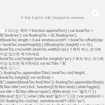
© 취업 컨설턴트 보름 | Designed by
comnewb
/* 떠 다니는 목차 */ function appendToc() { var bookToc =
$('.book-toc'); var floatingToc = $('.floating-toc');
if(bookToc.length > 0 && window.scrollY > bookToc.offset().top
+ bookToc.innerHeight()) { if(floatingToc.height() === 0) {
bookToc.css('width',bookToc.width()+'px'); // 목차 박스 크기에
이상 있으면 제거하세요
bookToc.css('height',bookToc.height()+'px'); // 목차 박스 크기에
이상 있으면 제거하세요 var tocTitle = $('
목차
펼치기
'); floatingToc.append(tocTitle); bookToc.css('height',
bookToc.height()); var tocBody =
$('
').append(bookToc.find('#toc')); floatingToc.append(tocBody);
$('#toc-title').on('click', function(){ $('#toc-body').slideToggle();
var title = $('#toc-title>p>span'); if(title.text() === "펼치기") {
title.text("접기"); } else { title.text("펼치기"); } }); } var positionX =
20; floatingToc.css('top', (window.scrollY+20)+"px");