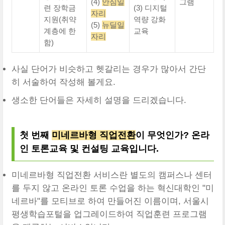
(4)
안심일
그램
련 장학금
(3) 디지털
자리
지원(취약
역량 강화
(5)
뉴딜일
계층에 한
교육
자리
함)
사실 단어가 비슷하고 헷갈리는 경우가 많아서 간단
히 서술하여 작성해 볼게요.
생소한 단어들은 자세히 설명을 드리겠습니다.
첫 번째
미네르바형 직업전환
이 무엇인가? 온라
인 토론교육 및 컨설팅 교육입니다.
미네르바형 직업전환 서비스란 별도의 캠퍼스나 센터
를 두지 않고 온라인 토론 수업을 하는 혁신대학인 "미
네르바"를 모티브로 하여 만들어진 이름이며, 서울시
평생학습포털을 업그레이드하여 직업훈련 프로그램