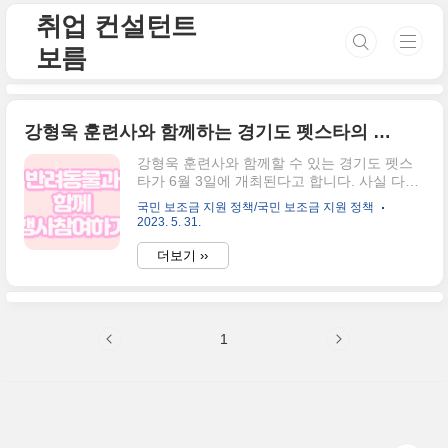
본문 바로가기
취업 컨설턴트
보름
강형욱 훈련사와 함께하는 경기도 펫스타의 네가지 프로그램
강형욱 훈련사와 함께할 수 있는 경기도 펫스
타가 6월 3일에 개최된다고 합니다. 사실 다른
나라에 비해 우리나라가 반려동물과 진행되는
국민 보조금 지원 정책/국민 보조금 지원 정책
이벤트라던지, 행사가 많지 않죠? 그런데 올해,
2023. 5. 31.
경기도에서 '펫스타'라는 행사가 진행되는데요.
강형욱 훈련사의 강연은 물론이고, 사회자는
더보기 ››
박수홍, 박성광 등의 연예인들을 볼 수 있는 기
회라고 합니다. 6월 3일에 개최하는 경기도 펫
스타는 네가지 프로그램으로 진행되고 있다는
데요. 프로그램은 반려견이 보호자에게 도달하
1
기까지 기록을 측정하는 프로그램 "달려갈개"
와 다양한 물품이 가득한 "경기기회마켓" 그리
고, 참여와 체험 프로그램으로는 반려동물 가
족사진관, 반려동물 위생미용, 반려동물 건강
상담, 반려동물 문화체험과 공연이 있네요. 주
말에 개최하는 경기도 펫스타에 참여하여 티