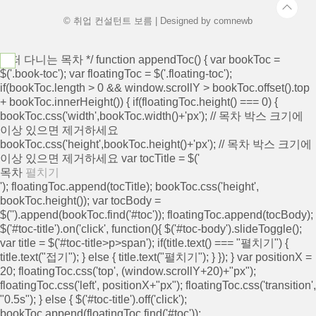
비..
© 취업 컨설턴트 보름 | Designed by
comnewb
/* 떠 다니는 목차 */ function appendToc() { var bookToc =
$('.book-toc'); var floatingToc = $('.floating-toc');
if(bookToc.length > 0 && window.scrollY > bookToc.offset().top
+ bookToc.innerHeight()) { if(floatingToc.height() === 0) {
bookToc.css('width',bookToc.width()+'px'); // 목차 박스 크기에
이상 있으면 제거하세요
bookToc.css('height',bookToc.height()+'px'); // 목차 박스 크기에
이상 있으면 제거하세요 var tocTitle = $('
목차
펼치기
'); floatingToc.append(tocTitle); bookToc.css('height',
bookToc.height()); var tocBody =
$('
').append(bookToc.find('#toc')); floatingToc.append(tocBody);
$('#toc-title').on('click', function(){ $('#toc-body').slideToggle();
var title = $('#toc-title>p>span'); if(title.text() === "펼치기") {
title.text("접기"); } else { title.text("펼치기"); } }); } var positionX =
20; floatingToc.css('top', (window.scrollY+20)+"px");
floatingToc.css('left', positionX+"px"); floatingToc.css('transition',
"0.5s"); } else { $('#toc-title').off('click');
bookToc.append(floatingToc.find('#toc'));