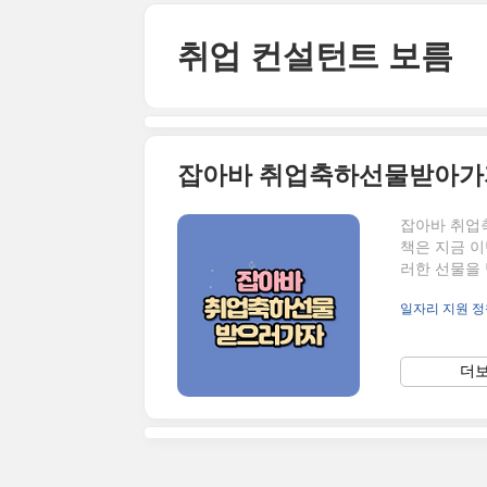
본문 바로가기
취업 컨설턴트 보름
잡아바 취업축하선물받아가
잡아바 취업
책은 지금 이
러한 선물을
니다. 또한
일자리 지원 정
고 있어야 하
리재단의 일
에 대한 공고
더보
이라면 유용
이지 자체가
홈..