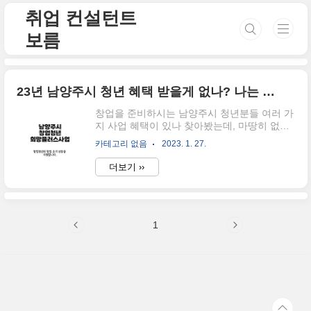
본문 바로가기
취업 컨설턴트
보름
23년 남양주시 청년 혜택 받을게 없나? 나는 창업 시작하려는데..
창업을 준비하시는 남양주시 청년분들 여러 가
지 사업 혜택이 있나 찾아봤는데, 마땅히 없다
고 느껴질 때가 있죠, 그래서 오늘은 창업청년
카테고리 없음
2023. 1. 27.
희망플러스 사업에 대해 이야기를 나눠보도록
하겠습니다. 물론 창업자만을 위한 이야기이
더보기 ››
니, 취업을 준비하시는 분들 중, 창업도 고려하
시는 분은 이 글을 정독하셔야겠죠? 이 사업의
명칭은 창업청년 희망플러스사업입니다. 창업
청년 희망플러스사업으로 ✅사업기간 2023년
1
3월~2023년 12월 (총 사업기간은 최대 2년까
지)이며, 지역 전략 산업, 디지털 정보통신기술
등 혁신 산업 지식서비스 산업, 지역 특산물 분
야, 기타 지역 특화에 준하는 분야 등을 창업하
는 청년에게 남양주시에서 지원해 준다고 합니
다. 하지만 위의 같은 분야가 "도대체 어떤 분
야를 말하는 거지?"라고 생각할 수..