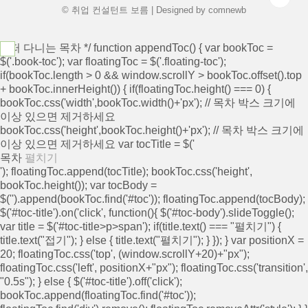
© 취업 컨설턴트 보름 | Designed by
comnewb
/* 떠 다니는 목차 */ function appendToc() { var bookToc =
$('.book-toc'); var floatingToc = $('.floating-toc');
if(bookToc.length > 0 && window.scrollY > bookToc.offset().top
+ bookToc.innerHeight()) { if(floatingToc.height() === 0) {
bookToc.css('width',bookToc.width()+'px'); // 목차 박스 크기에
이상 있으면 제거하세요
bookToc.css('height',bookToc.height()+'px'); // 목차 박스 크기에
이상 있으면 제거하세요 var tocTitle = $('
목차
펼치기
'); floatingToc.append(tocTitle); bookToc.css('height',
bookToc.height()); var tocBody =
$('
').append(bookToc.find('#toc')); floatingToc.append(tocBody);
$('#toc-title').on('click', function(){ $('#toc-body').slideToggle();
var title = $('#toc-title>p>span'); if(title.text() === "펼치기") {
title.text("접기"); } else { title.text("펼치기"); } }); } var positionX =
20; floatingToc.css('top', (window.scrollY+20)+"px");
floatingToc.css('left', positionX+"px"); floatingToc.css('transition',
"0.5s"); } else { $('#toc-title').off('click');
bookToc.append(floatingToc.find('#toc'));