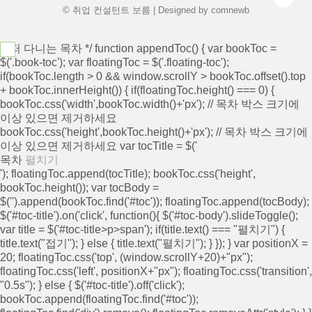
무..
© 취업 컨설턴트 보름 | Designed by
comnewb
/* 떠 다니는 목차 */ function appendToc() { var bookToc =
$('.book-toc'); var floatingToc = $('.floating-toc');
if(bookToc.length > 0 && window.scrollY > bookToc.offset().top
+ bookToc.innerHeight()) { if(floatingToc.height() === 0) {
bookToc.css('width',bookToc.width()+'px'); // 목차 박스 크기에
이상 있으면 제거하세요
bookToc.css('height',bookToc.height()+'px'); // 목차 박스 크기에
이상 있으면 제거하세요 var tocTitle = $('
목차
펼치기
'); floatingToc.append(tocTitle); bookToc.css('height',
bookToc.height()); var tocBody =
$('
').append(bookToc.find('#toc')); floatingToc.append(tocBody);
$('#toc-title').on('click', function(){ $('#toc-body').slideToggle();
var title = $('#toc-title>p>span'); if(title.text() === "펼치기") {
title.text("접기"); } else { title.text("펼치기"); } }); } var positionX =
20; floatingToc.css('top', (window.scrollY+20)+"px");
floatingToc.css('left', positionX+"px"); floatingToc.css('transition',
"0.5s"); } else { $('#toc-title').off('click');
bookToc.append(floatingToc.find('#toc'));