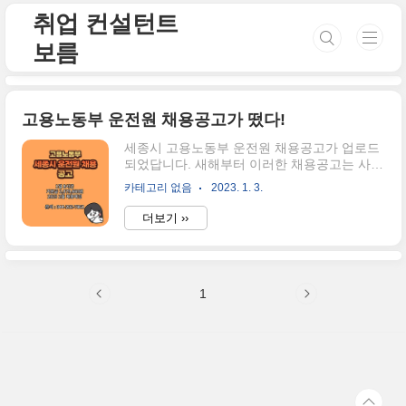
본문 바로가기
취업 컨설턴트
보름
고용노동부 운전원 채용공고가 떴다!
세종시 고용노동부 운전원 채용공고가 업로드
되었답니다. 새해부터 이러한 채용공고는 사실
희소식에 가깝죠. 얼마 전 2022년 11월 기준
카테고리 없음
2023. 1. 3.
통계를 확인해보니 실업률이 6만 명을 초과했
었거든요. 최근 기업에서는 정리해고, 희망퇴
더보기 ››
직자 정리로 많은 사람들이 직장을 잃는 추세
이기 때문에 정부에서 이에 대한 대처 방안을
내놓기를 기다리고 있는 사람들도 많습니다.
더군다나 기존의 일을 그만두신 사람들이라면
1
더더욱이요. 지금부터 세종시 고용노동부 운전
원 채용공고를 살펴보겠습니다. 01. 공무직근
로자로 1명을 선발합니다. 주요업무는 관용차
량 운행 및 관리, 행사 관련 운행지원, 기타 행
정 보조 업무이며, 근무예정부는 고용노동부
운영지원과라고합니다. 02. 응시 연과 자격요
건 만 60세 미만의 자 남성의 경우에는 병역 의