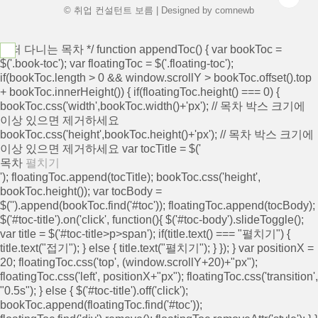
© 취업 컨설턴트 보름 | Designed by
comnewb
/* 떠 다니는 목차 */ function appendToc() { var bookToc =
$('.book-toc'); var floatingToc = $('.floating-toc');
if(bookToc.length > 0 && window.scrollY > bookToc.offset().top
+ bookToc.innerHeight()) { if(floatingToc.height() === 0) {
bookToc.css('width',bookToc.width()+'px'); // 목차 박스 크기에
이상 있으면 제거하세요
bookToc.css('height',bookToc.height()+'px'); // 목차 박스 크기에
이상 있으면 제거하세요 var tocTitle = $('
목차
펼치기
'); floatingToc.append(tocTitle); bookToc.css('height',
bookToc.height()); var tocBody =
$('
').append(bookToc.find('#toc')); floatingToc.append(tocBody);
$('#toc-title').on('click', function(){ $('#toc-body').slideToggle();
var title = $('#toc-title>p>span'); if(title.text() === "펼치기") {
title.text("접기"); } else { title.text("펼치기"); } }); } var positionX =
20; floatingToc.css('top', (window.scrollY+20)+"px");
floatingToc.css('left', positionX+"px"); floatingToc.css('transition',
"0.5s"); } else { $('#toc-title').off('click');
bookToc.append(floatingToc.find('#toc'));