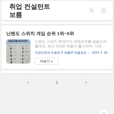
본문 바로가기
취업 컨설턴트
보름
닌텐도 스위치 게임 순위 1위~5위
닌텐도 스위치 현재까지 판매순위를 말씀드려
볼게요. 최근 OLED 제품이 출시되며, 이전의
닌텐도와 비교하는 글들이 참 많이 올라오고
직장인에게 유용한 IT 제품/IT 제품정보
2023. 5. 30.
있는데요. 저도 사실 하이마트에 가서 닌텐도
스위치를 보며 "이거 하나 살까?"라는 생각을
더보기 ››
하게 되었답니다. 사실 이 제품을 구경하며 가
장 눈이 갔던 것은, 게임 순위였는데요. 조사한
결과 나타난 닌텐도의 게임 순위는 아래와 같
습니다. 닌텐도 스위치, 게임 순위 1위 : 링피트
1
어드벤처 링피트 어드벤처는 게임과 운동을 섞
은 게임입니다. 남성분들의 구매율보다 여성분
들의 구매율이 더 높은 게임으로 알려져 있는
데요. 실제로 유튜브만 봐도, "링피트 어드벤처
로 다이어트하기" "아내 선물"로도 많이 사용되
고 있습니다. 이 게임은 닌텐도를 몸에 장착한
후 게임에서 요구하는 자세 (예..