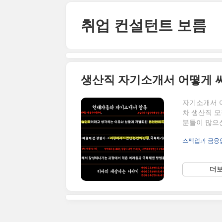
본문 바로가기
취업 컨설턴트 보름
생산직 자기소개서 어떻게 써야
자기소개서 
차 생산직 
분들이 많으신
진행했던 경
스펙업과 금융
고 생각해요
하지만, 그 
단순 반복 
더보
이 특징입니
점으로 작성하
기..