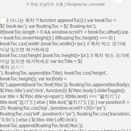
© 취업 컨설턴트 보름 | Designed by
comnewb
/* 떠 다니는 목차 */ function appendToc() { var bookToc =
$('.book-toc'); var floatingToc = $('.floating-toc');
if(bookToc.length > 0 && window.scrollY > bookToc.offset().top
+ bookToc.innerHeight()) { if(floatingToc.height() === 0) {
bookToc.css('width',bookToc.width()+'px'); // 목차 박스 크기에
이상 있으면 제거하세요
bookToc.css('height',bookToc.height()+'px'); // 목차 박스 크기에
이상 있으면 제거하세요 var tocTitle = $('
목차
펼치기
'); floatingToc.append(tocTitle); bookToc.css('height',
bookToc.height()); var tocBody =
$('
').append(bookToc.find('#toc')); floatingToc.append(tocBody);
$('#toc-title').on('click', function(){ $('#toc-body').slideToggle();
var title = $('#toc-title>p>span'); if(title.text() === "펼치기") {
title.text("접기"); } else { title.text("펼치기"); } }); } var positionX =
20; floatingToc.css('top', (window.scrollY+20)+"px");
floatingToc.css('left', positionX+"px"); floatingToc.css('transition',
"0.5s"); } else { $('#toc-title').off('click');
bookToc.append(floatingToc.find('#toc'));