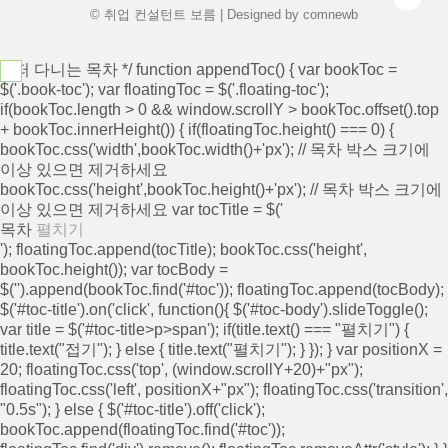
© 취업 컨설턴트 보름 | Designed by
comnewb
/* 떠 다니는 목차 */ function appendToc() { var bookToc =
$('.book-toc'); var floatingToc = $('.floating-toc');
if(bookToc.length > 0 && window.scrollY > bookToc.offset().top
+ bookToc.innerHeight()) { if(floatingToc.height() === 0) {
bookToc.css('width',bookToc.width()+'px'); // 목차 박스 크기에
이상 있으면 제거하세요
bookToc.css('height',bookToc.height()+'px'); // 목차 박스 크기에
이상 있으면 제거하세요 var tocTitle = $('
목차
펼치기
'); floatingToc.append(tocTitle); bookToc.css('height',
bookToc.height()); var tocBody =
$('
').append(bookToc.find('#toc')); floatingToc.append(tocBody);
$('#toc-title').on('click', function(){ $('#toc-body').slideToggle();
var title = $('#toc-title>p>span'); if(title.text() === "펼치기") {
title.text("접기"); } else { title.text("펼치기"); } }); } var positionX =
20; floatingToc.css('top', (window.scrollY+20)+"px");
floatingToc.css('left', positionX+"px"); floatingToc.css('transition',
"0.5s"); } else { $('#toc-title').off('click');
bookToc.append(floatingToc.find('#toc'));