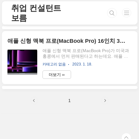
본문 바로가기
취업 컨설턴트
보름
애플 신형 맥북 프로(MacBook Pro) 16인치 300만원대? 미국과 홍콩에서 먼저 판매된다
애플 신형 맥북 프로(MacBook Pro)가 미국과
홍콩에서 먼저 판매된다고 하는데요. 애플 제
품을 주로 사용하신다면 이 정보를 놓칠 수 없
카테고리 없음
2023. 1. 18.
겠습니다. 애플은 M2프로와 M2맥스 칩을 탑재
한 맥북 프로(MacBook Pro)를 오늘 공개했습
더보기 ››
니다. ⬇️MacBook Pro 출시 CPU 맥북 프로
(MacBook Pro)에서 업그레이드된 버전은 1년
만에 처음인 듯한데요. M2 프로의 경우 (최대)
12개 코어와 (최대) 19개 코어의 그래픽장치가
1
탑재되어 이전 모델보다 향상되었다고 할 수
있습니다. 또한, 메모리 부분에서 16인치 모델
은 최대 96GB, 14인치 모델은 64GB까지 제공
한다고 하며, 지난 모델보다 한층 더 높여진 것
으로 확인될 수 있습니다. ✨mac 사상 가장 긴
배터리 사용 시간을 제공 1..