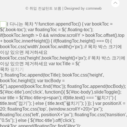
접..
© 취업 컨설턴트 보름 | Designed by
comnewb
/* 떠 다니는 목차 */ function appendToc() { var bookToc =
$('.book-toc'); var floatingToc = $('.floating-toc');
if(bookToc.length > 0 && window.scrollY > bookToc.offset().top
+ bookToc.innerHeight()) { if(floatingToc.height() === 0) {
bookToc.css('width',bookToc.width()+'px'); // 목차 박스 크기에
이상 있으면 제거하세요
bookToc.css('height',bookToc.height()+'px'); // 목차 박스 크기에
이상 있으면 제거하세요 var tocTitle = $('
목차
펼치기
'); floatingToc.append(tocTitle); bookToc.css('height',
bookToc.height()); var tocBody =
$('
').append(bookToc.find('#toc')); floatingToc.append(tocBody);
$('#toc-title').on('click', function(){ $('#toc-body').slideToggle();
var title = $('#toc-title>p>span'); if(title.text() === "펼치기") {
title.text("접기"); } else { title.text("펼치기"); } }); } var positionX =
20; floatingToc.css('top', (window.scrollY+20)+"px");
floatingToc.css('left', positionX+"px"); floatingToc.css('transition',
"0.5s"); } else { $('#toc-title').off('click');
bookToc.append(floatingToc.find('#toc'));