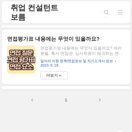
본문 바로가기
취업 컨설턴트
보름
면접평가표 내용에는 무엇이 있을까요?
면접평가표 내용에는 무엇이 있을까요? 여러
분들, 혹시 면접관, 심사위원이 체크하는 면접
평가표에는 무슨 내용이 있을까 궁금해보신 적
일자리 지원 정책/면접정보 및 자기소개서 정보
없으신가요? 무엇을 체크하고, 무엇을 살펴보
2023. 6. 19.
고, 무엇을 가늠하는지 궁금해보신 적이 충분
히 있을 거라 생각이 드는데요. 저 또한 마찬가
더보기 ››
지로 이전 새마을금고 외의 기업에서 면접을
볼 때, "면접관들은 뭘 적는 거지?"라는 궁금증
이 있어 네이버나 구글에 검색도 해봤었던 것
같습니다. 면접을 보러 다니던 20대 초반에서
1
10년이 지난 지금, 면접을 볼 때 체크해야 할
항목을 면접관님께 배부하고, 면접 대기실 안
내도 해보고, 그리고 모의면접도 진행 보았던
제가 여러분들에게, 어떤 평가항목이 있는지
공개하려고 합니다. 지금부터 공개하는 내용은
보편적인 항목임을 사전에 안내드립니다. 면