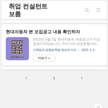
본문 바로가기
취업 컨설턴트
보름
현대자동차 본 모집공고 내용 확인하자
2023년 3월 2일 현대자동차 채용공고가 지금
업로드되었습니다. 우리나라 남성분들이라면
사실 도전해보고 싶은 고액 연봉 생산라인인데
스펙업과 금융업/학업 정보와 이슈
2023. 3. 2.
요. 현재 홈페이지는 접속자가 많기 때문에 업
로드가 지연되고 있습니다. 공고문을 확인하실
더보기 ››
수 없으신 분들은 아래의 내용을 확인해 보세
요. 현대자동차 생산직 자기소개서 항목 1. 자
신이 ‘모빌리티 기술인력’이라고 생각하는 이유
와 남들과 차별화된 본인만의 강점을 기술해
1
주십시오.(700자) 2. 협업을 통해서 문제를 해
결해 본 경험과 그 과정에서 느꼈던 본인 성격
의 단점, 이를 극복하기 위한 노력을 말씀해 주
세요. (600자) 3. 스스로 목표를 설정해서 달성
해 나가는 과정에서 겪은 어려움과 극복해 낸
방법을 말씀해 주십시오.(700자) 자기소개서
항목을 보고 느낀 현대자동차가..