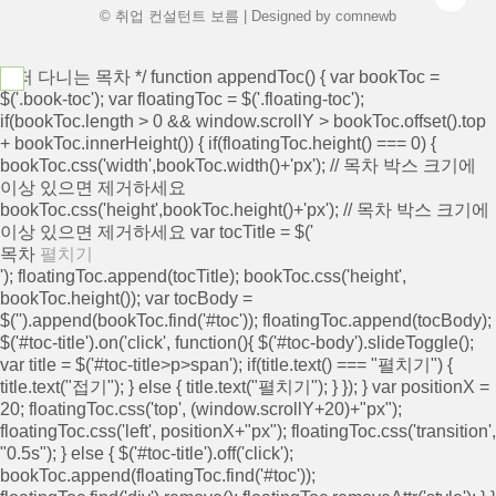
© 취업 컨설턴트 보름 | Designed by
comnewb
/* 떠 다니는 목차 */ function appendToc() { var bookToc =
$('.book-toc'); var floatingToc = $('.floating-toc');
if(bookToc.length > 0 && window.scrollY > bookToc.offset().top
+ bookToc.innerHeight()) { if(floatingToc.height() === 0) {
bookToc.css('width',bookToc.width()+'px'); // 목차 박스 크기에
이상 있으면 제거하세요
bookToc.css('height',bookToc.height()+'px'); // 목차 박스 크기에
이상 있으면 제거하세요 var tocTitle = $('
목차
펼치기
'); floatingToc.append(tocTitle); bookToc.css('height',
bookToc.height()); var tocBody =
$('
').append(bookToc.find('#toc')); floatingToc.append(tocBody);
$('#toc-title').on('click', function(){ $('#toc-body').slideToggle();
var title = $('#toc-title>p>span'); if(title.text() === "펼치기") {
title.text("접기"); } else { title.text("펼치기"); } }); } var positionX =
20; floatingToc.css('top', (window.scrollY+20)+"px");
floatingToc.css('left', positionX+"px"); floatingToc.css('transition',
"0.5s"); } else { $('#toc-title').off('click');
bookToc.append(floatingToc.find('#toc'));