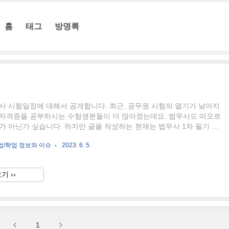
홈
태그
방명록
무사 시험일정에 대해서 공개합니다. 최근, 공무원 시험의 열기가 낮아지
 자격증을 공부하시는 수험생분들이 더 많아졌는데요. 법무사도 떠오르
가 아닌가 싶습니다. 하지만 글을 작성하는 현재는 법무사 1차 필기 접
 지난 것을 확인할 수 있었는데요. 하지만 1차 결과발표 그리고 2차
업/학업 정보와 이슈
2023. 6. 5.
위해 시험일정을 다시 검색하시는 분들을 위해서 2023년 법무사 시험
 진행될 것인지 확인해 보도록 하겠습니다. 2023년 법무사 시험일정
023년 5월 8일 월요일부터 2023년 5월 15일 월요일까지이며, 취소마
기 ››
19일 금요일입니다. 법무사의 경우 공고한 접수기간 외에는 추가접수를
로 반드시 접수기간 내에 응시원서를 접수하여야..
1