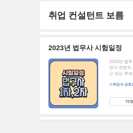
본문 바로가기
취업 컨설턴트 보름
2023년 법무사 시험일정
2023년 법
면서 전문직
고 있는 추세
수기간이 훨씬
스펙업과 금융
수험 준비를 
일정이 어떻게
접수기간은 2
더보
감일은 5월 
받지 않으므