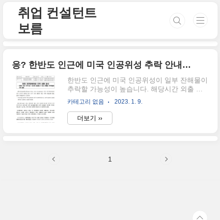
본문 바로가기
취업 컨설턴트
보름
응? 한반도 인근에 미국 인공위성 추락 안내문자?
한반도 인근에 미국 인공위성이 일부 잔해물이
추락할 가능성이 높습니다. 해당시간 외출 시
유의하여 주시길 바랍니다.라는 문자 혹시 받
카테고리 없음
2023. 1. 9.
으셨나요? 저는 이런 재난문자는 사실 처음 받
아보는 듯싶은데요. 이 문자가 왜 발송되었고,
더보기 ››
누가 발송되었는지 정리해 보겠습니다. 발신자
는 과기정통부라고 합니다. 아래의 보도자료를
확인해 주세요. 과학기술정보통신부의 줄임말
인데요. 과학기술정통부의 경우 NASA의 지구
1
관위성인 지구복사수지위성이 오후 12시~1시
사이에 한반도 인근에 추락할 가능성이 크다
고, 예측했습니다. 이에 과학기술정통부는 우
주위험대책본부를 소집하여 미 지구관측위성
추락 상황을 감시하고 있다고 밝혔는데요. 보
도자료에 의하면 아래와 같습니다. 추락 위성
의 경우 대기권 진입 시 마찰열에 의하여 해체