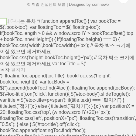
되고 연소되어 ..
© 취업 컨설턴트 보름 | Designed by
comnewb
/* 떠 다니는 목차 */ function appendToc() { var bookToc =
$('.book-toc'); var floatingToc = $('.floating-toc');
if(bookToc.length > 0 && window.scrollY > bookToc.offset().top
+ bookToc.innerHeight()) { if(floatingToc.height() === 0) {
bookToc.css('width',bookToc.width()+'px'); // 목차 박스 크기에
이상 있으면 제거하세요
bookToc.css('height',bookToc.height()+'px'); // 목차 박스 크기에
이상 있으면 제거하세요 var tocTitle = $('
목차
펼치기
'); floatingToc.append(tocTitle); bookToc.css('height',
bookToc.height()); var tocBody =
$('
').append(bookToc.find('#toc')); floatingToc.append(tocBody);
$('#toc-title').on('click', function(){ $('#toc-body').slideToggle();
var title = $('#toc-title>p>span'); if(title.text() === "펼치기") {
title.text("접기"); } else { title.text("펼치기"); } }); } var positionX =
20; floatingToc.css('top', (window.scrollY+20)+"px");
floatingToc.css('left', positionX+"px"); floatingToc.css('transition',
"0.5s"); } else { $('#toc-title').off('click');
bookToc.append(floatingToc.find('#toc'));