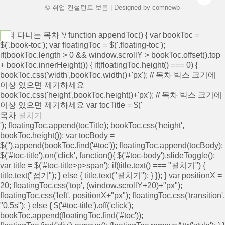
© 취업 컨설턴트 보름 | Designed by
comnewb
/* 떠 다니는 목차 */ function appendToc() { var bookToc =
$('.book-toc'); var floatingToc = $('.floating-toc');
if(bookToc.length > 0 && window.scrollY > bookToc.offset().top
+ bookToc.innerHeight()) { if(floatingToc.height() === 0) {
bookToc.css('width',bookToc.width()+'px'); // 목차 박스 크기에
이상 있으면 제거하세요
bookToc.css('height',bookToc.height()+'px'); // 목차 박스 크기에
이상 있으면 제거하세요 var tocTitle = $('
목차
펼치기
'); floatingToc.append(tocTitle); bookToc.css('height',
bookToc.height()); var tocBody =
$('
').append(bookToc.find('#toc')); floatingToc.append(tocBody);
$('#toc-title').on('click', function(){ $('#toc-body').slideToggle();
var title = $('#toc-title>p>span'); if(title.text() === "펼치기") {
title.text("접기"); } else { title.text("펼치기"); } }); } var positionX =
20; floatingToc.css('top', (window.scrollY+20)+"px");
floatingToc.css('left', positionX+"px"); floatingToc.css('transition',
"0.5s"); } else { $('#toc-title').off('click');
bookToc.append(floatingToc.find('#toc'));