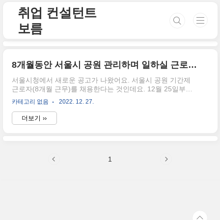
본문 바로가기
취업 컨설턴트
보름
8개월동안 서울시 공원 관리하며 일하실 근로자 채용합니다.
서울시청에서 새로운 공고가 나왔어요. 서울시 공원 기간제
근로자(8개월 근무)를 채용한다는 것인데요. 12월 25일부터
23년 1월 25일까지 채용공고를 하고, 23년 1월 26일부터 23
카테고리 없음
2022. 12. 27.
년 1월 30일까지 원서접수를 시작하며, 면접을 거쳐 내년 3월
7일 최종 합격자를 통보한다고 합니다. 그럼, 어떤 내용인지
더보기 ››
조금 더 자세히 설명해드리도록 할게요. 원서접수 시작일은
23년 1월 26일부터 23년 1월 30일까지입니다. 헷갈리지 마셔
야 할 부분이 있는데요. 공고일(모집 공고만 하는 일자)은
2022년 12월 26일부터 2023년 12월 1월 25일이고, 실질적으
1
로 원서를 접수하는 일은(2023년 1월 26일~2023년 1월 30
일)입니다. 응시자격은 만 18세 이상 그리고, 전염병이 없는
자로서 신체 건..