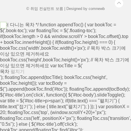
알아보셔야 합니다. ..
© 취업 컨설턴트 보름 | Designed by
comnewb
/* 떠 다니는 목차 */ function appendToc() { var bookToc =
$('.book-toc'); var floatingToc = $('.floating-toc');
if(bookToc.length > 0 && window.scrollY > bookToc.offset().top
+ bookToc.innerHeight()) { if(floatingToc.height() === 0) {
bookToc.css('width',bookToc.width()+'px'); // 목차 박스 크기에
이상 있으면 제거하세요
bookToc.css('height',bookToc.height()+'px'); // 목차 박스 크기에
이상 있으면 제거하세요 var tocTitle = $('
목차
펼치기
'); floatingToc.append(tocTitle); bookToc.css('height',
bookToc.height()); var tocBody =
$('
').append(bookToc.find('#toc')); floatingToc.append(tocBody);
$('#toc-title').on('click', function(){ $('#toc-body').slideToggle();
var title = $('#toc-title>p>span'); if(title.text() === "펼치기") {
title.text("접기"); } else { title.text("펼치기"); } }); } var positionX =
20; floatingToc.css('top', (window.scrollY+20)+"px");
floatingToc.css('left', positionX+"px"); floatingToc.css('transition',
"0.5s"); } else { $('#toc-title').off('click');
bookToc.append(floatingToc.find('#toc'));