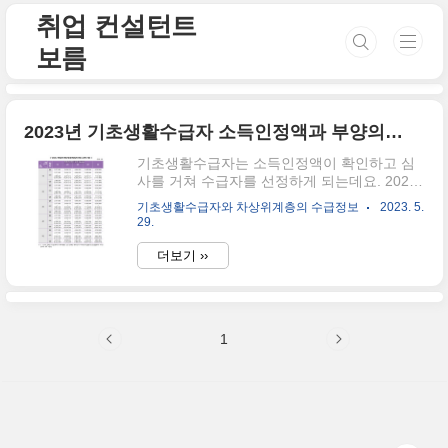
본문 바로가기
취업 컨설턴트
보름
2023년 기초생활수급자 소득인정액과 부양의무자 총정리
기초생활수급자는 소득인정액이 확인하고 심
사를 거쳐 수급자를 선정하게 되는데요. 2023
년의 중위소득은 얼마인지 그리고 1 가구마다
기초생활수급자와 차상위계층의 수급정보
2023. 5.
기준 중위소득은 얼마인지 확인해 보는 시간을
29.
가지도록 할게요. 또한 급여종류별 수급자 선
정기준의 중위소득도 함께 알아보도록 하겠습
더보기 ››
니다. 기초생활수급자 급여종류 ✅ 소득인정액
기준 처음에 알아보실 것은 기초생활 수급자의
소득인정액을 어떻게 산출되느냐인데요. 산출
되는 공식은 아래와 같습니다. 소득인정액은
1
소득평가액+재산의 소득환산액을 합한 금액입
니다. 소득평가액이란 실제소득-가구특성별 지
출비용-근로소득공제를 제외한 금액을 말하는
데요. 이때 알아보셔야 할 것은 본인의 소득이
혹시 일용근로소득이 아닌가, 혹은 공공일자리
소득이 아닌가, 혹은 자활근로소득이 아닌지