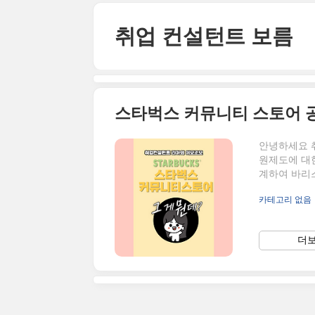
본문 바로가기
취업 컨설턴트 보름
스타벅스 커뮤니티 스토어 
안녕하세요 
원제도에 대
계하여 바리
2021년부터
카테고리 없음
오늘 알게 
통해 사회공
서 받는 전
더보
진심이신 분들
마시고, 국민