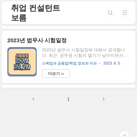
본문 바로가기
취업 컨설턴트
보름
2023년 법무사 시험일정
2023년 법무사 시험일정에 대해서 공개합니
다. 최근, 공무원 시험의 열기가 낮아지면서 전
문직 자격증을 공부하시는 수험생분들이 더 많
스펙업과 금융업/학업 정보와 이슈
2023. 6. 5.
아졌는데요. 법무사도 떠오르고 있는 추세가
아닌가 싶습니다. 하지만 글을 작성하는 현재
더보기 ››
는 법무사 1차 필기 접수기간이 훨씬 지난 것을
확인할 수 있었는데요. 하지만 1차 결과발표 그
리고 2차 수험 준비를 위해 시험일정을 다시 검
색하시는 분들을 위해서 2023년 법무사 시험
1
일정이 어떻게 진행될 것인지 확인해 보도록
하겠습니다. 2023년 법무사 시험일정 접수기
간은 2023년 5월 8일 월요일부터 2023년 5월
15일 월요일까지이며, 취소마감일은 5월 19일
금요일입니다. 법무사의 경우 공고한 접수기간
외에는 추가접수를 받지 않으므로 반드시 접수
기간 내에 응시원서를 접수하여야..