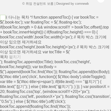
© 취업 컨설턴트 보름 | Designed by
comnewb
/* 떠 다니는 목차 */ function appendToc() { var bookToc =
$('.book-toc'); var floatingToc = $('.floating-toc');
if(bookToc.length > 0 && window.scrollY > bookToc.offset().top
+ bookToc.innerHeight()) { if(floatingToc.height() === 0) {
bookToc.css('width',bookToc.width()+'px'); // 목차 박스 크기에
이상 있으면 제거하세요
bookToc.css('height',bookToc.height()+'px'); // 목차 박스 크기에
이상 있으면 제거하세요 var tocTitle = $('
목차
펼치기
'); floatingToc.append(tocTitle); bookToc.css('height',
bookToc.height()); var tocBody =
$('
').append(bookToc.find('#toc')); floatingToc.append(tocBody);
$('#toc-title').on('click', function(){ $('#toc-body').slideToggle();
var title = $('#toc-title>p>span'); if(title.text() === "펼치기") {
title.text("접기"); } else { title.text("펼치기"); } }); } var positionX =
20; floatingToc.css('top', (window.scrollY+20)+"px");
floatingToc.css('left', positionX+"px"); floatingToc.css('transition',
"0.5s"); } else { $('#toc-title').off('click');
bookToc.append(floatingToc.find('#toc'));