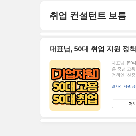
본문 바로가기
취업 컨설턴트 보름
대표님, [5
은 중년 고용
정책인 "신중
한국이 역대
일자리 지원 정
대 구인 난과
화를 위한 
전해지지 않는
더보
업자를 고용할
들어와서, 신