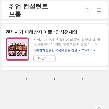
본문 바로가기
취업 컨설턴트
보름
전세사기 피해방지 어플 "안심전세앱"
전세사기 요새 유행하기 때문에 정부에서, 국
토교통부에서 어떤 해결책을 내놓을지, 그리고
어떤 방안을 임차인에게 제공할지 모두에게 관
스펙업과 금융업/유용한 금융 정보
2023. 6. 7.
심이 쏟아지고 있었는데요. 전세사기 피해 방
지를 위해 "안심전세앱"이라는 어플을 개발한
더보기 ››
것인데요. 전세사기 피해 방지를 위한 안심전
세앱 어떤 기능이 있는지 살펴보도록 하겠습니
다. 안심전세앱은 두 가지 두 가지 종류가 있습
니다. 하나는 주택도시보증공사에서 개발한
1
"안심전세앱" 그리고, (주)안심집사에서 만든
"안전집사앱"입니다. 두 가지 어플의 차이점을
설명해 드릴게요. 안심전세앱 수도권의 아파
트, 오피스텔, 빌라만 확인이 가능한가요? 그렇
지 않습니다. 본래 수도권의 아파트, 오피스텔,
빌라만 조회가 가능했던 것도 전국의 부동산을
모두 확인할 수 있다는 점이 5월 31일부터 변..