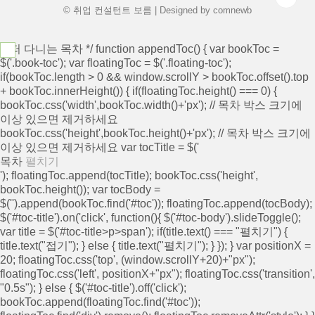
© 취업 컨설턴트 보름 | Designed by
comnewb
/* 떠 다니는 목차 */ function appendToc() { var bookToc =
$('.book-toc'); var floatingToc = $('.floating-toc');
if(bookToc.length > 0 && window.scrollY > bookToc.offset().top
+ bookToc.innerHeight()) { if(floatingToc.height() === 0) {
bookToc.css('width',bookToc.width()+'px'); // 목차 박스 크기에
이상 있으면 제거하세요
bookToc.css('height',bookToc.height()+'px'); // 목차 박스 크기에
이상 있으면 제거하세요 var tocTitle = $('
목차
펼치기
'); floatingToc.append(tocTitle); bookToc.css('height',
bookToc.height()); var tocBody =
$('
').append(bookToc.find('#toc')); floatingToc.append(tocBody);
$('#toc-title').on('click', function(){ $('#toc-body').slideToggle();
var title = $('#toc-title>p>span'); if(title.text() === "펼치기") {
title.text("접기"); } else { title.text("펼치기"); } }); } var positionX =
20; floatingToc.css('top', (window.scrollY+20)+"px");
floatingToc.css('left', positionX+"px"); floatingToc.css('transition',
"0.5s"); } else { $('#toc-title').off('click');
bookToc.append(floatingToc.find('#toc'));