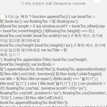
© 취업 컨설턴트 보름 | Designed by
comnewb
/* 떠 다니는 목차 */ function appendToc() { var bookToc =
$('.book-toc'); var floatingToc = $('.floating-toc');
if(bookToc.length > 0 && window.scrollY > bookToc.offset().top
+ bookToc.innerHeight()) { if(floatingToc.height() === 0) {
bookToc.css('width',bookToc.width()+'px'); // 목차 박스 크기에
이상 있으면 제거하세요
bookToc.css('height',bookToc.height()+'px'); // 목차 박스 크기에
이상 있으면 제거하세요 var tocTitle = $('
목차
펼치기
'); floatingToc.append(tocTitle); bookToc.css('height',
bookToc.height()); var tocBody =
$('
').append(bookToc.find('#toc')); floatingToc.append(tocBody);
$('#toc-title').on('click', function(){ $('#toc-body').slideToggle();
var title = $('#toc-title>p>span'); if(title.text() === "펼치기") {
title.text("접기"); } else { title.text("펼치기"); } }); } var positionX =
20; floatingToc.css('top', (window.scrollY+20)+"px");
floatingToc.css('left', positionX+"px"); floatingToc.css('transition',
"0.5s"); } else { $('#toc-title').off('click');
bookToc.append(floatingToc.find('#toc'));