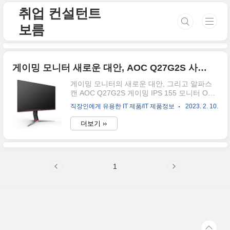
본문 바로가기
취업 컨설턴트
보름
게이밍 모니터 새로운 대안, AOC Q27G2S 사러갈까?
게이밍 모니터의 새로운 대안, 그리고 알파스
캔 AOC Q27G2S 게이밍 IPS 155 모니터 OHD
프리싱크 무결점 여러분들은 집, 또는 회사에
직장인에게 유용한 IT 제품/IT 제품정보
2023. 2. 10.
서 어떤 모니터를 사용하시나요? 대부분 컴퓨
터 모니터를 사시는 일반 구매자들은 삼성, LG
더보기 ››
모니터를 많이 사용하기 마련인데요. 여러분에
게 삼성과 LG가 아닌 다른 제품을 소개해보고
자 합니다. 알파스캔 AOC Q27G2S 게이밍
IPS 155 모니터 QHD 프리싱크 무결점 친구 세
1
명이 모인 후 "너희 모니터 어디 거 써?"라고 말
하면 대부분은 삼성, lg 혹은 애플이라고 이야
기할 것입니다. 이들의 장점은 호환이 잘 된다
는 점과 A/S센터가 각 지역에 배치되어 있기 때
문에, 언제든지 고장 나면 AS센터로 갈 수 있다
는 점이죠. 하지만, 가장 큰 단점은 일반 직장
인..