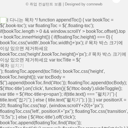
© 취업 컨설턴트 보름 | Designed by
comnewb
/* 떠 다니는 목차 */ function appendToc() { var bookToc =
$('.book-toc'); var floatingToc = $('.floating-toc');
if(bookToc.length > 0 && window.scrollY > bookToc.offset().top
+ bookToc.innerHeight()) { if(floatingToc.height() === 0) {
bookToc.css('width',bookToc.width()+'px'); // 목차 박스 크기에
이상 있으면 제거하세요
bookToc.css('height',bookToc.height()+'px'); // 목차 박스 크기에
이상 있으면 제거하세요 var tocTitle = $('
목차
펼치기
'); floatingToc.append(tocTitle); bookToc.css('height',
bookToc.height()); var tocBody =
$('
').append(bookToc.find('#toc')); floatingToc.append(tocBody);
$('#toc-title').on('click', function(){ $('#toc-body').slideToggle();
var title = $('#toc-title>p>span'); if(title.text() === "펼치기") {
title.text("접기"); } else { title.text("펼치기"); } }); } var positionX =
20; floatingToc.css('top', (window.scrollY+20)+"px");
floatingToc.css('left', positionX+"px"); floatingToc.css('transition',
"0.5s"); } else { $('#toc-title').off('click');
bookToc.append(floatingToc.find('#toc'));