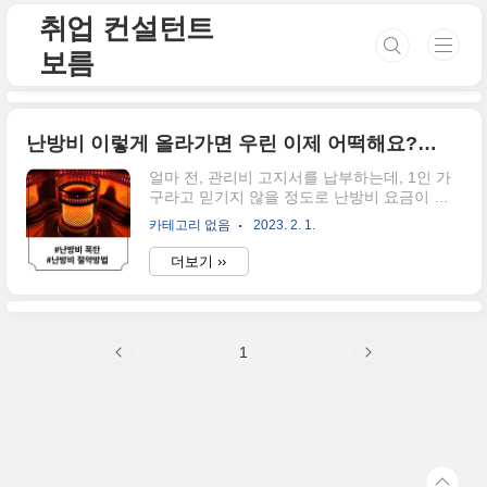
본문 바로가기
취업 컨설턴트
보름
난방비 이렇게 올라가면 우린 이제 어떡해요? 에너지바우처 신청에 관한 모든 것
얼마 전, 관리비 고지서를 납부하는데, 1인 가
구라고 믿기지 않을 정도로 난방비 요금이 많
이 나와서 깜짝 놀랐습니다. 최근 뉴스로도 떠
카테고리 없음
2023. 2. 1.
들썩한 이 '난방비 폭탄'은 사실은 '도시가스 요
금 인상'때문에 벌어진 일들인데요. 난방비가
더보기 ››
이렇게 올라가면 어떻게 되는 건지 지금부터,
도시가스 요금이 얼마나 상승했는지 그리고,
절약하는 방법은 무엇인지 함께 찾아보는 시간
을 가지도록 하겠습니다. 난방비 폭탄 이유는
1
무엇일까요? 위의 서론에서도 말씀드렸다시
피, 난방비 폭탄의 이유는 도시가스 요금의 인
상 때문인데요. 도시가스 요금 인상은 2023년
1분기 기준으로 1킬로와트 당 13.1원이 증가하
였습니다. 전년 4분기 7.4원에서 무려 56%가
올랐다고 이야기합니다. 도시가스 요금이 이렇
게 상승하는 추세에 강력한 한파로 이..