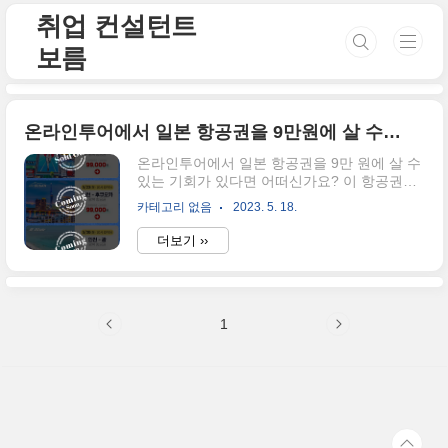
본문 바로가기
취업 컨설턴트
보름
온라인투어에서 일본 항공권을 9만원에 살 수 있는 기회
온라인투어에서 일본 항공권을 9만 원에 살 수
있는 기회가 있다면 어떠신가요? 이 항공권은
왕복 항공권이라고 하는데요. 항공권을 저렴하
카테고리 없음
2023. 5. 18.
게 판매하는 핫딜 네고왕 프로모션 다 같이 보
러 가실까요? 5월 16일 일본 항공권을 9만 원
더보기 ››
프로모션이 당일 완판되었습니다. 일본 왕복
항공권을 오사카는 9만원에 괌은 16만 원에 살
수 있는 왕복 항공권의 기회를 제공했었는데
요. 인기 노선들인 오사카, 후쿠오카, 괌을 핫딜
1
프로모션 가격으로 매주 화요일 오전 10시에
판매한다고 합니다. 이 가격대면 여행을 가지
않으려고 하셨던 분들도 부지런히 움직여서 구
입하실 거라 생각이 드는데요. 아직 지난 이벤
트라도 다음 주 화요일 오전 10시면 다시 구입
할 수 있는 기회가 생긴다고 하니 모두 집중해
주시길 바라요. 하지만 이벤트 ..