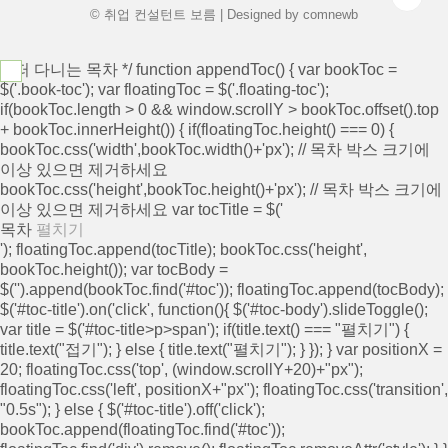
© 취업 컨설턴트 보름 | Designed by
comnewb
/* 떠 다니는 목차 */ function appendToc() { var bookToc =
$('.book-toc'); var floatingToc = $('.floating-toc');
if(bookToc.length > 0 && window.scrollY > bookToc.offset().top
+ bookToc.innerHeight()) { if(floatingToc.height() === 0) {
bookToc.css('width',bookToc.width()+'px'); // 목차 박스 크기에
이상 있으면 제거하세요
bookToc.css('height',bookToc.height()+'px'); // 목차 박스 크기에
이상 있으면 제거하세요 var tocTitle = $('
목차
펼치기
'); floatingToc.append(tocTitle); bookToc.css('height',
bookToc.height()); var tocBody =
$('
').append(bookToc.find('#toc')); floatingToc.append(tocBody);
$('#toc-title').on('click', function(){ $('#toc-body').slideToggle();
var title = $('#toc-title>p>span'); if(title.text() === "펼치기") {
title.text("접기"); } else { title.text("펼치기"); } }); } var positionX =
20; floatingToc.css('top', (window.scrollY+20)+"px");
floatingToc.css('left', positionX+"px"); floatingToc.css('transition',
"0.5s"); } else { $('#toc-title').off('click');
bookToc.append(floatingToc.find('#toc'));