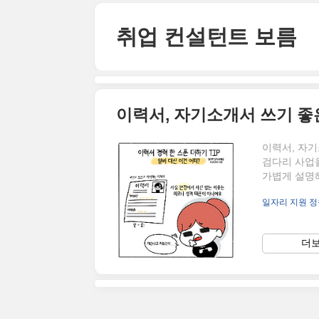
본문 바로가기
취업 컨설턴트 보름
이력서, 자기소개서 쓰기 좋
이력서, 자기
검다리 사업
가볍게 설명
아직까지 많
일자리 지원 정
은데요. 경
니 정독해 
서 공시하는 
더보
환 기회를 얻
점이 공존한
라..