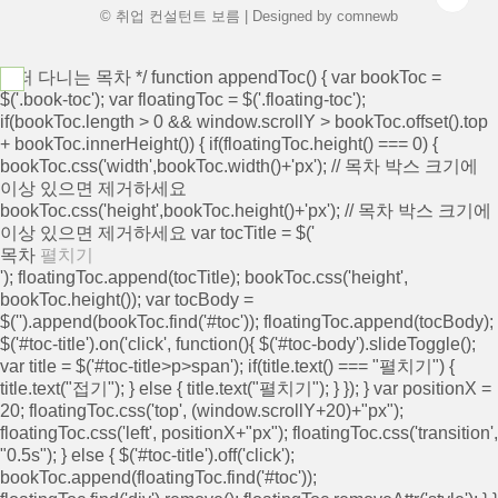
원함으로써 지..
© 취업 컨설턴트 보름 | Designed by
comnewb
/* 떠 다니는 목차 */ function appendToc() { var bookToc =
$('.book-toc'); var floatingToc = $('.floating-toc');
if(bookToc.length > 0 && window.scrollY > bookToc.offset().top
+ bookToc.innerHeight()) { if(floatingToc.height() === 0) {
bookToc.css('width',bookToc.width()+'px'); // 목차 박스 크기에
이상 있으면 제거하세요
bookToc.css('height',bookToc.height()+'px'); // 목차 박스 크기에
이상 있으면 제거하세요 var tocTitle = $('
목차
펼치기
'); floatingToc.append(tocTitle); bookToc.css('height',
bookToc.height()); var tocBody =
$('
').append(bookToc.find('#toc')); floatingToc.append(tocBody);
$('#toc-title').on('click', function(){ $('#toc-body').slideToggle();
var title = $('#toc-title>p>span'); if(title.text() === "펼치기") {
title.text("접기"); } else { title.text("펼치기"); } }); } var positionX =
20; floatingToc.css('top', (window.scrollY+20)+"px");
floatingToc.css('left', positionX+"px"); floatingToc.css('transition',
"0.5s"); } else { $('#toc-title').off('click');
bookToc.append(floatingToc.find('#toc'));