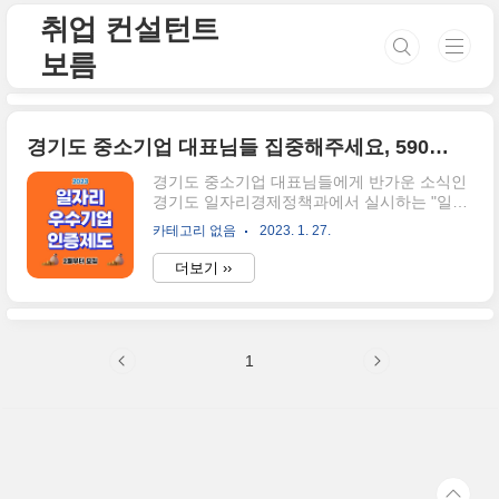
본문 바로가기
취업 컨설턴트
보름
경기도 중소기업 대표님들 집중해주세요, 590만원 사업비 지원사업(2월 3월 모집 예정)
경기도 중소기업 대표님들에게 반가운 소식인
경기도 일자리경제정책과에서 실시하는 "일자
리우수기업 인증"제도에 대해서 설명해드립니
카테고리 없음
2023. 1. 27.
다. 이번 포스팅은 대표님들께서 한번쯤은 들
어보신 제도겠죠? 이 인증제도에 대해서 설명
더보기 ››
해드릴게요. 일자리인증제도 언제 모집하나
요? 일자리인증제도의 경우에는 각 시마다 모
집일정이 상이하기 때문에, 지자체 홈페이지를
참고하시는 것이 좋으나 현재 2023년 1월 말
1
기준으로 모집 공고가 올라온 시는 아직 없습
니다. 하지만 2월부터 3월까지 모집공고 즉, 신
청과 접수할 예정이라고 하니 곧 각 시/도의 공
고문을 확인할 때가 왔네요. 일자리인증제도
사업의 개요 구분 사업개요 설명 01 사업 목적
근로자의 고용안정 및 일자리 창출에 기여한
중소기업을 일자리 우수기업으로 인증하여 지