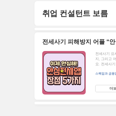
본문 바로가기
취업 컨설턴트 보름
전세사기 피해방지 어플 "
전세사기 요
지, 그리고
요. 전세사기
사기 피해 
스펙업과 금융
심전세앱은 
한 "안심전세
의 차이점을 
더보
이 가능한가요
가능했던 것도