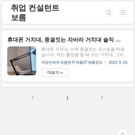
본문 바로가기
취업 컨설턴트
보름
휴대폰 거치대, 종결짓는 자바라 거치대 솔직 리뷰
휴대폰 거치대, 이제 종결짓는 포스팅을 하겠
습니다. 저는 촬영을 할 때 쓰는 거치대, 그리고
조명 링과 연결된 거치대, 등등을 많이 사용해
직장인에게 유용한 IT 제품/IT 제품정보
2023. 5. 23.
봤어요. 물론 10만 원 이내의 제품들이긴 하지
만, 과장을 하지 않고 보통 7개 정도의 거치대
더보기 ››
를 사용했다고 봐요. 그런데 정말 놀라운 것은
거의 다 쓰레기통으로 갔다는 거죠. 7개의 휴대
폰 거치대를 사용해 봤지만, 왜 다 쓰레기통행
으로 갔을까요? 사실 휴대폰 거치대가 필요한
1
이유는 한 곳에 고정하는 것을 목적으로 하지
만, 더 중요한 것은 이 휴대폰 거치대가 고정된
채로, 위아래가 자유로이 움직일 수 있어야 한
다는 점이죠. 다시 말해서, 거치대의 하단은 고
정되어 있지만, 중심부는 자유롭게 조절이 가
능해야 휴대폰 거치대로서 사용할만하다는 거
죠. 현재 쓰고 있고, 여러분들..