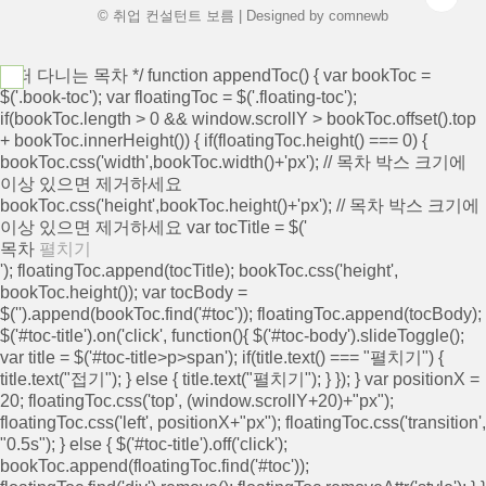
© 취업 컨설턴트 보름 | Designed by
comnewb
/* 떠 다니는 목차 */ function appendToc() { var bookToc =
$('.book-toc'); var floatingToc = $('.floating-toc');
if(bookToc.length > 0 && window.scrollY > bookToc.offset().top
+ bookToc.innerHeight()) { if(floatingToc.height() === 0) {
bookToc.css('width',bookToc.width()+'px'); // 목차 박스 크기에
이상 있으면 제거하세요
bookToc.css('height',bookToc.height()+'px'); // 목차 박스 크기에
이상 있으면 제거하세요 var tocTitle = $('
목차
펼치기
'); floatingToc.append(tocTitle); bookToc.css('height',
bookToc.height()); var tocBody =
$('
').append(bookToc.find('#toc')); floatingToc.append(tocBody);
$('#toc-title').on('click', function(){ $('#toc-body').slideToggle();
var title = $('#toc-title>p>span'); if(title.text() === "펼치기") {
title.text("접기"); } else { title.text("펼치기"); } }); } var positionX =
20; floatingToc.css('top', (window.scrollY+20)+"px");
floatingToc.css('left', positionX+"px"); floatingToc.css('transition',
"0.5s"); } else { $('#toc-title').off('click');
bookToc.append(floatingToc.find('#toc'));