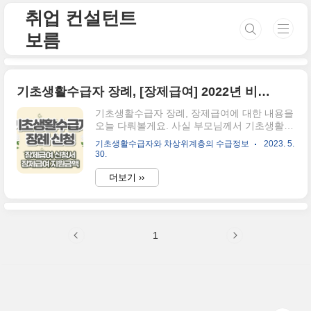
본문 바로가기
취업 컨설턴트
보름
기초생활수급자 장례, [장제급여] 2022년 비교분석
기초생활수급자 장례, 장제급여에 대한 내용을
오늘 다뤄볼게요. 사실 부모님께서 기초생활수
급자이거나, 혹은 자녀가 기초생활수급자로 지
기초생활수급자와 차상위계층의 수급정보
2023. 5.
내고 있는 가족들이 많습니다. 경제가 침체되
30.
며, 우리의 생계에도 많은 영향을 주는 것으로
보이는데요. 가족을 잃은 슬픔을 가시기도 전
더보기 ››
에, 장례에 대한 지원금액이나, 혜택을 알아보
시는 것 또한 편한 마음이 아니실 텐데요. 장례
에 대한 내용을 빠르고, 쉽게 말씀드리겠습니
다. 기초생활수급자 장례 즉, 장제급여 지원내
1
용 비교표 아래의 내용은 정책 문서에 따라 작
성된 내용이므로, 인위적으로 수정하지 않았습
니다. 다만, 이해하기 쉽도록 단어를 축약하여
사용했음을 미리 안내드립니다. 장제급여
2022년 2023년 장제급여 1. 급여액 -1구당 80
만원 지급 -그러나 금전지급이 적당하지 아..