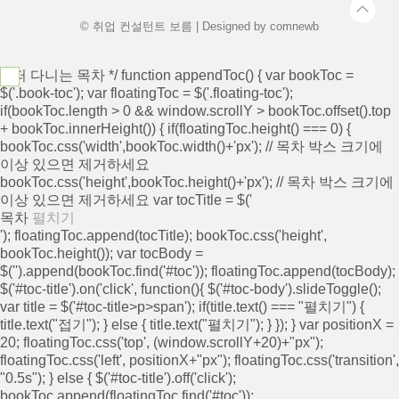
© 취업 컨설턴트 보름 | Designed by
comnewb
/* 떠 다니는 목차 */ function appendToc() { var bookToc =
$('.book-toc'); var floatingToc = $('.floating-toc');
if(bookToc.length > 0 && window.scrollY > bookToc.offset().top
+ bookToc.innerHeight()) { if(floatingToc.height() === 0) {
bookToc.css('width',bookToc.width()+'px'); // 목차 박스 크기에
이상 있으면 제거하세요
bookToc.css('height',bookToc.height()+'px'); // 목차 박스 크기에
이상 있으면 제거하세요 var tocTitle = $('
목차
펼치기
'); floatingToc.append(tocTitle); bookToc.css('height',
bookToc.height()); var tocBody =
$('
').append(bookToc.find('#toc')); floatingToc.append(tocBody);
$('#toc-title').on('click', function(){ $('#toc-body').slideToggle();
var title = $('#toc-title>p>span'); if(title.text() === "펼치기") {
title.text("접기"); } else { title.text("펼치기"); } }); } var positionX =
20; floatingToc.css('top', (window.scrollY+20)+"px");
floatingToc.css('left', positionX+"px"); floatingToc.css('transition',
"0.5s"); } else { $('#toc-title').off('click');
bookToc.append(floatingToc.find('#toc'));