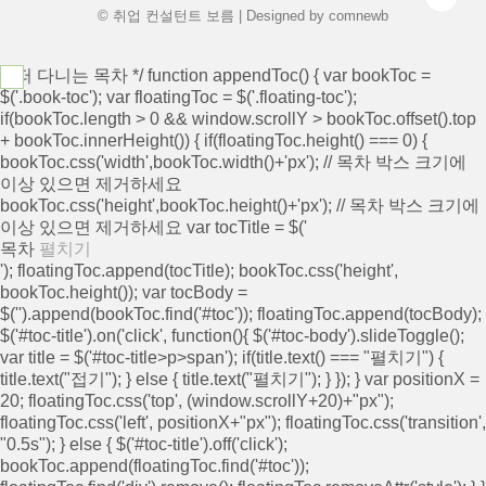
되고 연소되어 ..
© 취업 컨설턴트 보름 | Designed by
comnewb
/* 떠 다니는 목차 */ function appendToc() { var bookToc =
$('.book-toc'); var floatingToc = $('.floating-toc');
if(bookToc.length > 0 && window.scrollY > bookToc.offset().top
+ bookToc.innerHeight()) { if(floatingToc.height() === 0) {
bookToc.css('width',bookToc.width()+'px'); // 목차 박스 크기에
이상 있으면 제거하세요
bookToc.css('height',bookToc.height()+'px'); // 목차 박스 크기에
이상 있으면 제거하세요 var tocTitle = $('
목차
펼치기
'); floatingToc.append(tocTitle); bookToc.css('height',
bookToc.height()); var tocBody =
$('
').append(bookToc.find('#toc')); floatingToc.append(tocBody);
$('#toc-title').on('click', function(){ $('#toc-body').slideToggle();
var title = $('#toc-title>p>span'); if(title.text() === "펼치기") {
title.text("접기"); } else { title.text("펼치기"); } }); } var positionX =
20; floatingToc.css('top', (window.scrollY+20)+"px");
floatingToc.css('left', positionX+"px"); floatingToc.css('transition',
"0.5s"); } else { $('#toc-title').off('click');
bookToc.append(floatingToc.find('#toc'));