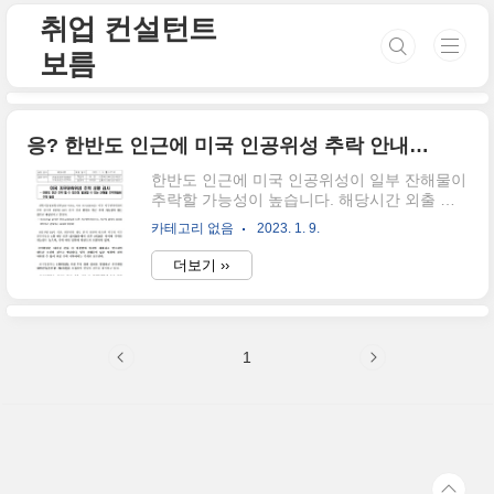
본문 바로가기
취업 컨설턴트
보름
응? 한반도 인근에 미국 인공위성 추락 안내문자?
한반도 인근에 미국 인공위성이 일부 잔해물이
추락할 가능성이 높습니다. 해당시간 외출 시
유의하여 주시길 바랍니다.라는 문자 혹시 받
카테고리 없음
2023. 1. 9.
으셨나요? 저는 이런 재난문자는 사실 처음 받
아보는 듯싶은데요. 이 문자가 왜 발송되었고,
더보기 ››
누가 발송되었는지 정리해 보겠습니다. 발신자
는 과기정통부라고 합니다. 아래의 보도자료를
확인해 주세요. 과학기술정보통신부의 줄임말
인데요. 과학기술정통부의 경우 NASA의 지구
1
관위성인 지구복사수지위성이 오후 12시~1시
사이에 한반도 인근에 추락할 가능성이 크다
고, 예측했습니다. 이에 과학기술정통부는 우
주위험대책본부를 소집하여 미 지구관측위성
추락 상황을 감시하고 있다고 밝혔는데요. 보
도자료에 의하면 아래와 같습니다. 추락 위성
의 경우 대기권 진입 시 마찰열에 의하여 해체