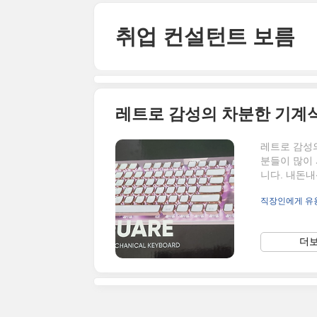
본문 바로가기
취업 컨설턴트 보름
레트로 감성의 차분한 기계
레트로 감성
분들이 많이
니다. 내돈내
하고 있으신
직장인에게 유용
스위치 제품
사용하느냐에
치 대표적인
더보
도 불리는데,
리가 없어서
스위..