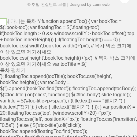
© 취업 컨설턴트 보름 | Designed by
comnewb
/* 떠 다니는 목차 */ function appendToc() { var bookToc =
$('.book-toc'); var floatingToc = $('.floating-toc');
if(bookToc.length > 0 && window.scrollY > bookToc.offset().top
+ bookToc.innerHeight()) { if(floatingToc.height() === 0) {
bookToc.css('width',bookToc.width()+'px'); // 목차 박스 크기에
이상 있으면 제거하세요
bookToc.css('height',bookToc.height()+'px'); // 목차 박스 크기에
이상 있으면 제거하세요 var tocTitle = $('
목차
펼치기
'); floatingToc.append(tocTitle); bookToc.css('height',
bookToc.height()); var tocBody =
$('
').append(bookToc.find('#toc')); floatingToc.append(tocBody);
$('#toc-title').on('click', function(){ $('#toc-body').slideToggle();
var title = $('#toc-title>p>span'); if(title.text() === "펼치기") {
title.text("접기"); } else { title.text("펼치기"); } }); } var positionX =
20; floatingToc.css('top', (window.scrollY+20)+"px");
floatingToc.css('left', positionX+"px"); floatingToc.css('transition',
"0.5s"); } else { $('#toc-title').off('click');
bookToc.append(floatingToc.find('#toc'));