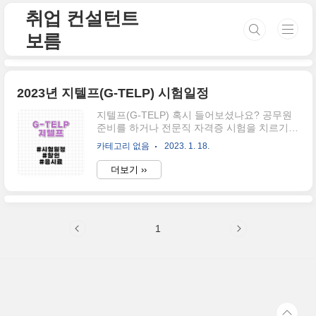
본문 바로가기
취업 컨설턴트
보름
2023년 지텔프(G-TELP) 시험일정
지텔프(G-TELP) 혹시 들어보셨나요? 공무원
준비를 하거나 전문직 자격증 시험을 치르기
전에 공인어학점수로 대체되며 지텔프나 토익
카테고리 없음
2023. 1. 18.
을 취득하시는 분들이 많아지셨는데요. 올해
공무원 혹은 전문직 시험을 응시하려는 분들을
더보기 ››
위해 지텔프(G-TELP) 시험일정을 공유하고자
합니다. 다음 시험일정으로 어떻게 어떤 방법
으로 준비하실지 고민해 보시길 바랍니다. G-
TELP 2023년 시험일정 G-TELP는 G-TELP(필
1
기시험), G-TELP Speaking(말하기능력시
험),G-TELP Writing(작문능력시험)으로 각각
의 장기로 지속됩니다. 회차 시험일자 접수기
간 추가접수 수험번호공지일 사과공질 495회
시험 2023-01-15(일) 15:00 2022-12-23~
2022-12-30 2023-01-04 202..