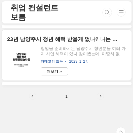
본문 바로가기
취업 컨설턴트
보름
23년 남양주시 청년 혜택 받을게 없나? 나는 창업 시작하려는데..
창업을 준비하시는 남양주시 청년분들 여러 가
지 사업 혜택이 있나 찾아봤는데, 마땅히 없다
고 느껴질 때가 있죠, 그래서 오늘은 창업청년
카테고리 없음
2023. 1. 27.
희망플러스 사업에 대해 이야기를 나눠보도록
하겠습니다. 물론 창업자만을 위한 이야기이
더보기 ››
니, 취업을 준비하시는 분들 중, 창업도 고려하
시는 분은 이 글을 정독하셔야겠죠? 이 사업의
명칭은 창업청년 희망플러스사업입니다. 창업
청년 희망플러스사업으로 ✅사업기간 2023년
1
3월~2023년 12월 (총 사업기간은 최대 2년까
지)이며, 지역 전략 산업, 디지털 정보통신기술
등 혁신 산업 지식서비스 산업, 지역 특산물 분
야, 기타 지역 특화에 준하는 분야 등을 창업하
는 청년에게 남양주시에서 지원해 준다고 합니
다. 하지만 위의 같은 분야가 "도대체 어떤 분
야를 말하는 거지?"라고 생각할 수..