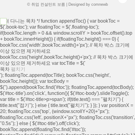
© 취업 컨설턴트 보름 | Designed by
comnewb
/* 떠 다니는 목차 */ function appendToc() { var bookToc =
$('.book-toc'); var floatingToc = $('.floating-toc');
if(bookToc.length > 0 && window.scrollY > bookToc.offset().top
+ bookToc.innerHeight()) { if(floatingToc.height() === 0) {
bookToc.css('width',bookToc.width()+'px'); // 목차 박스 크기에
이상 있으면 제거하세요
bookToc.css('height',bookToc.height()+'px'); // 목차 박스 크기에
이상 있으면 제거하세요 var tocTitle = $('
목차
펼치기
'); floatingToc.append(tocTitle); bookToc.css('height',
bookToc.height()); var tocBody =
$('
').append(bookToc.find('#toc')); floatingToc.append(tocBody);
$('#toc-title').on('click', function(){ $('#toc-body').slideToggle();
var title = $('#toc-title>p>span'); if(title.text() === "펼치기") {
title.text("접기"); } else { title.text("펼치기"); } }); } var positionX =
20; floatingToc.css('top', (window.scrollY+20)+"px");
floatingToc.css('left', positionX+"px"); floatingToc.css('transition',
"0.5s"); } else { $('#toc-title').off('click');
bookToc.append(floatingToc.find('#toc'));