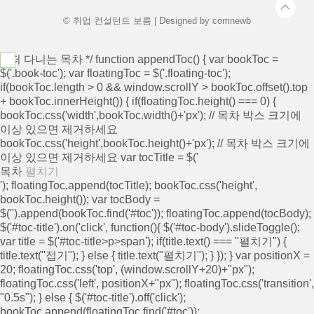
© 취업 컨설턴트 보름 | Designed by
comnewb
/* 떠 다니는 목차 */ function appendToc() { var bookToc =
$('.book-toc'); var floatingToc = $('.floating-toc');
if(bookToc.length > 0 && window.scrollY > bookToc.offset().top
+ bookToc.innerHeight()) { if(floatingToc.height() === 0) {
bookToc.css('width',bookToc.width()+'px'); // 목차 박스 크기에
이상 있으면 제거하세요
bookToc.css('height',bookToc.height()+'px'); // 목차 박스 크기에
이상 있으면 제거하세요 var tocTitle = $('
목차
펼치기
'); floatingToc.append(tocTitle); bookToc.css('height',
bookToc.height()); var tocBody =
$('
').append(bookToc.find('#toc')); floatingToc.append(tocBody);
$('#toc-title').on('click', function(){ $('#toc-body').slideToggle();
var title = $('#toc-title>p>span'); if(title.text() === "펼치기") {
title.text("접기"); } else { title.text("펼치기"); } }); } var positionX =
20; floatingToc.css('top', (window.scrollY+20)+"px");
floatingToc.css('left', positionX+"px"); floatingToc.css('transition',
"0.5s"); } else { $('#toc-title').off('click');
bookToc.append(floatingToc.find('#toc'));