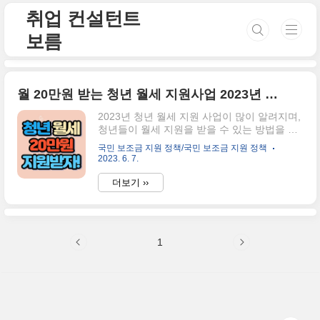
본문 바로가기
취업 컨설턴트
보름
월 20만원 받는 청년 월세 지원사업 2023년 총 정리
2023년 청년 월세 지원 사업이 많이 알려지며,
청년들이 월세 지원을 받을 수 있는 방법을 알
아보기 시작했는데요. 여러 커뮤니티를 통해
국민 보조금 지원 정책/국민 보조금 지원 정책
조회하기 힘들어하실 것 같아, 이 블로그 포스
2023. 6. 7.
팅에서 모두 정리하려고 합니다. 2023년 청년
월세 지원에 대한 내용 지금부터 시작할게요.
더보기 ››
"청년"월세 지원의 "청년"의 나이를 알고 싶다
면? 청년월세지원의 대상인 청년의 기준은
2023년 기준으로 만 19세~만 34세가 되는 자
입니다. 연생으로 말하자면 1988년생부터
1
2004년 생이라고 볼 수 있는데요. 조금 더 정확
한 청년의 기준을 알고 싶으시다면 아래의 더
보기 란의 복지로 홈페이지에서 본인의 출생연
월일로 이에 해당되는지, 해당되지 않는지 알
수 있답니다. 더보기 청년월세지원의 자신의
출생연월 확인하기⬇️ 아래의 홈..