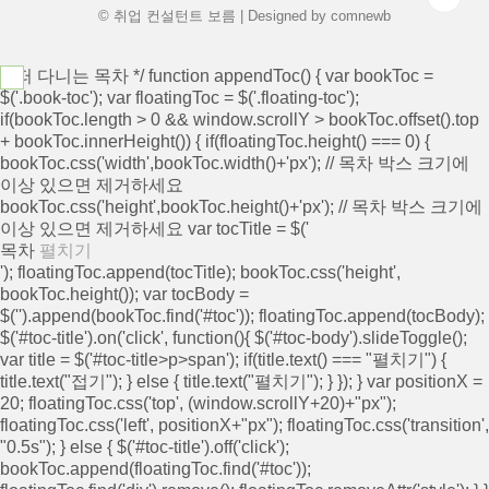
© 취업 컨설턴트 보름 | Designed by
comnewb
/* 떠 다니는 목차 */ function appendToc() { var bookToc =
$('.book-toc'); var floatingToc = $('.floating-toc');
if(bookToc.length > 0 && window.scrollY > bookToc.offset().top
+ bookToc.innerHeight()) { if(floatingToc.height() === 0) {
bookToc.css('width',bookToc.width()+'px'); // 목차 박스 크기에
이상 있으면 제거하세요
bookToc.css('height',bookToc.height()+'px'); // 목차 박스 크기에
이상 있으면 제거하세요 var tocTitle = $('
목차
펼치기
'); floatingToc.append(tocTitle); bookToc.css('height',
bookToc.height()); var tocBody =
$('
').append(bookToc.find('#toc')); floatingToc.append(tocBody);
$('#toc-title').on('click', function(){ $('#toc-body').slideToggle();
var title = $('#toc-title>p>span'); if(title.text() === "펼치기") {
title.text("접기"); } else { title.text("펼치기"); } }); } var positionX =
20; floatingToc.css('top', (window.scrollY+20)+"px");
floatingToc.css('left', positionX+"px"); floatingToc.css('transition',
"0.5s"); } else { $('#toc-title').off('click');
bookToc.append(floatingToc.find('#toc'));