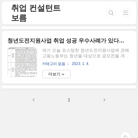
본문 바로가기
취업 컨설턴트
보름
청년도전지원사업 취업 성공 우수사례가 있다고 합니다
제가 오늘 포스팅한 청년도전지원사업에 관해
고용노동부는 청년을 대상으로 공모전을 개최
했는데요. 대부분의 공모전 참여자는 구직 활
카테고리 없음
2023. 1. 4.
동을 단념하거나, 구직 활동을 포기한 청년이
었지만, 사업의 참여자로서 진행하며 다시 도
더보기 ››
전을 했던 사례라고 하여 많은 이들의 관심을
가지게 되었습니다. 공모전에는 104편의 사례
가 접수되고, 그중 10편을 수상작(최우수상 1
명, 우수상 2명, 장려상 7)으로 선정하여, 고용
1
노동부 장관상 및 상금을 수여했다고 합니다.
수상작이라고 하면 사실은 얼마인지 궁금해지
잖아요? 그래서 제가 가지고 와봤답니다. 구분
선정인원 내용 부상 최우수상 1 고용노동부 장
관상 및 상금 100만원 "시현하다" 프로필/증명
사진 촬영 우수상 2 한국고용정보원 원장상 및
상금 500만원 장려상 7 상금 30만원 ..