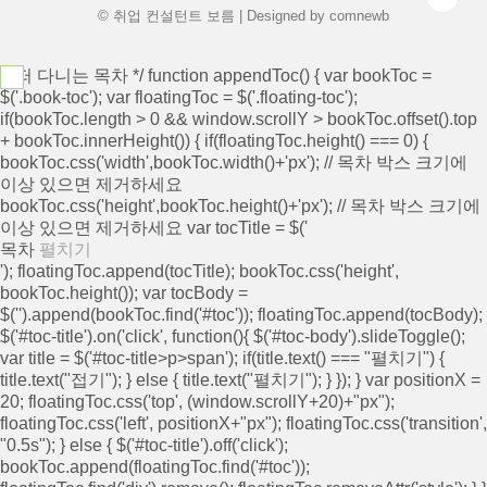
© 취업 컨설턴트 보름 | Designed by
comnewb
/* 떠 다니는 목차 */ function appendToc() { var bookToc =
$('.book-toc'); var floatingToc = $('.floating-toc');
if(bookToc.length > 0 && window.scrollY > bookToc.offset().top
+ bookToc.innerHeight()) { if(floatingToc.height() === 0) {
bookToc.css('width',bookToc.width()+'px'); // 목차 박스 크기에
이상 있으면 제거하세요
bookToc.css('height',bookToc.height()+'px'); // 목차 박스 크기에
이상 있으면 제거하세요 var tocTitle = $('
목차
펼치기
'); floatingToc.append(tocTitle); bookToc.css('height',
bookToc.height()); var tocBody =
$('
').append(bookToc.find('#toc')); floatingToc.append(tocBody);
$('#toc-title').on('click', function(){ $('#toc-body').slideToggle();
var title = $('#toc-title>p>span'); if(title.text() === "펼치기") {
title.text("접기"); } else { title.text("펼치기"); } }); } var positionX =
20; floatingToc.css('top', (window.scrollY+20)+"px");
floatingToc.css('left', positionX+"px"); floatingToc.css('transition',
"0.5s"); } else { $('#toc-title').off('click');
bookToc.append(floatingToc.find('#toc'));