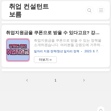
본문 바로가기
취업 컨설턴트
보름
취업지원금을 쿠폰으로 받을 수 있다고요? 강원도 거주 청년 혜택
취업지원금을 쿠폰으로 받을 수 있는 정책을
소개하겠습니다. 여러분들 강원도에 거주하는
미취업 청년을 대상으로 취업지원금을 "쿠폰형
일자리 지원 정책/청년 일자리 정책
2023. 6. 7.
식"으로 준다는 사실 알고 계신가요? 이 사업
은 이전에 강원도 청년구직활동 지원사업이라
더보기 ››
고도 불렸는데요. 사실 강원도에 거주하시는
청년분들은 이러한 정책을 정확히 모른다는 사
실이 조금은 안타까울 수 밖에 없습니다. 만일,
친구가 강원도에 거주하거나 혹은 강원도에 아
1
직 거주하고 있는 청년이 있다면 이 글을 공유
해주세요. 강원도 취업지원금 지원대상 취업지
원금 지원대상은 이전의 서론에서 설명한 것과
같이 ❤️만 18세 이상 만 39세 이하의 청년이예
요. 2023년 6월을 기준으로 보았을 때, 1983년
6월 3일생부터 2005년 6월 2일생까지 이 지원
금의 혜택을 받으실 수 있다는 것..