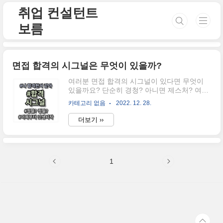
본문 바로가기
취업 컨설턴트
보름
면접 합격의 시그널은 무엇이 있을까?
여러분 면접 합격의 시그널이 있다면 무엇이
있을까요? 단순히 경청? 아니면 제스처? 여러
방면을 생각할 수 있는데요. 최근은 면접관분
카테고리 없음
2022. 12. 28.
들께서 "면접에 대한 에티켓"을 공부하고 오시
기 때문에 이전처럼 "너 불합격이야"라는 암묵
더보기 ››
적 메시지를 보내지 않아 더 헷갈리는 듯합니
다. 하지만 그중에서도 유독 시그널을 보내주
시는 면접관분들이 있는데요. 어떤 시그널인지
한번 같이 보러 가시죠. 합격시그널 첫 번째, 질
1
문을 적극적으로 한다. 면접관의 경우 여러명
의 면접자를 두 시간 이내 혹은 세 시간 이내에
평가를 해야 하기 때문에 다소 지쳐있다고 생
각하시면 되시는데요. 다소 지쳐있는 그런 면
접관분들이 흥미롭다는 듯이 질문을 한다면 합
격 시그널 중 하나입니다. [일화] 면접관이 흥미
를 가지면 연필을 돌리거나, 쥐거나, 혹은 ..