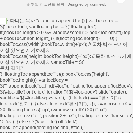
© 취업 컨설턴트 보름 | Designed by
comnewb
/* 떠 다니는 목차 */ function appendToc() { var bookToc =
$('.book-toc'); var floatingToc = $('.floating-toc');
if(bookToc.length > 0 && window.scrollY > bookToc.offset().top
+ bookToc.innerHeight()) { if(floatingToc.height() === 0) {
bookToc.css('width',bookToc.width()+'px'); // 목차 박스 크기에
이상 있으면 제거하세요
bookToc.css('height',bookToc.height()+'px'); // 목차 박스 크기에
이상 있으면 제거하세요 var tocTitle = $('
목차
펼치기
'); floatingToc.append(tocTitle); bookToc.css('height',
bookToc.height()); var tocBody =
$('
').append(bookToc.find('#toc')); floatingToc.append(tocBody);
$('#toc-title').on('click', function(){ $('#toc-body').slideToggle();
var title = $('#toc-title>p>span'); if(title.text() === "펼치기") {
title.text("접기"); } else { title.text("펼치기"); } }); } var positionX =
20; floatingToc.css('top', (window.scrollY+20)+"px");
floatingToc.css('left', positionX+"px"); floatingToc.css('transition',
"0.5s"); } else { $('#toc-title').off('click');
bookToc.append(floatingToc.find('#toc'));