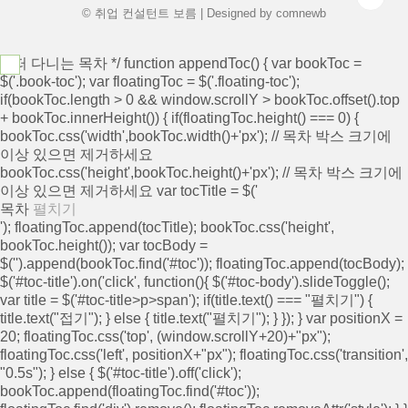
© 취업 컨설턴트 보름 | Designed by
comnewb
/* 떠 다니는 목차 */ function appendToc() { var bookToc =
$('.book-toc'); var floatingToc = $('.floating-toc');
if(bookToc.length > 0 && window.scrollY > bookToc.offset().top
+ bookToc.innerHeight()) { if(floatingToc.height() === 0) {
bookToc.css('width',bookToc.width()+'px'); // 목차 박스 크기에
이상 있으면 제거하세요
bookToc.css('height',bookToc.height()+'px'); // 목차 박스 크기에
이상 있으면 제거하세요 var tocTitle = $('
목차
펼치기
'); floatingToc.append(tocTitle); bookToc.css('height',
bookToc.height()); var tocBody =
$('
').append(bookToc.find('#toc')); floatingToc.append(tocBody);
$('#toc-title').on('click', function(){ $('#toc-body').slideToggle();
var title = $('#toc-title>p>span'); if(title.text() === "펼치기") {
title.text("접기"); } else { title.text("펼치기"); } }); } var positionX =
20; floatingToc.css('top', (window.scrollY+20)+"px");
floatingToc.css('left', positionX+"px"); floatingToc.css('transition',
"0.5s"); } else { $('#toc-title').off('click');
bookToc.append(floatingToc.find('#toc'));