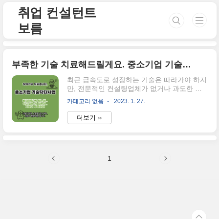
본문 바로가기
취업 컨설턴트
보름
부족한 기술 치료해드릴게요. 중소기업 기술닥터 사업 모집 공고
최근 급속도로 성장하는 기술은 따라가야 하지
만, 전문적인 컨설팅업체가 없거나 과도한 인
건비로 골치 아프신 대표님 혹은 임원분들이
카테고리 없음
2023. 1. 27.
계시죠? 주문 제작한 기기를 손 보고 싶은데,
주문한 업체에 다시 의뢰를 맡기기에는 과도한
더보기 ››
비용이 들고, 다른 제품을 기술적인 부분만 보
완하고 싶은 제조업 대표님들 계시죠? 어디서
부터 무엇을 손을 대야 할지, 그리고, 기존의 프
로세스를 건드렸다가, 해결하느라 시간과 돈을
1
허투루 쏟는 것은 아닌지 걱정되시는 대표, 임
원진, 그리고 인사과 직원분들은 정독해 주세
요. 생소한 사업인 만큼, 사례를 먼저 말씀드리
겠습니다. 기술닥터가 필요한 분들의 대표적인
고민 ✅ 누수, 누전의 문제 때문에 자사의 부품
을 부분적으로 교체하고 싶은데, 기술이 부족
합니다. ✅ 중소기업의 기술 개발과정에서 어..