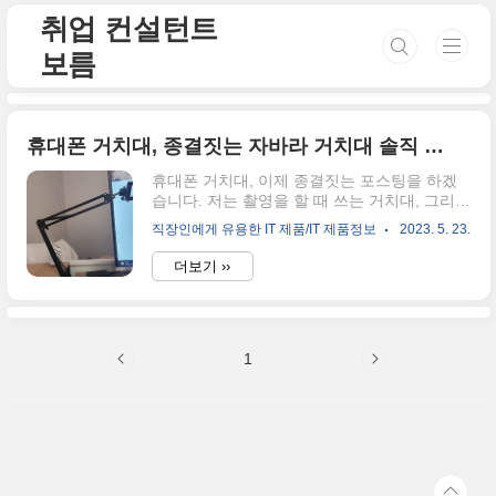
본문 바로가기
취업 컨설턴트
보름
휴대폰 거치대, 종결짓는 자바라 거치대 솔직 리뷰
휴대폰 거치대, 이제 종결짓는 포스팅을 하겠
습니다. 저는 촬영을 할 때 쓰는 거치대, 그리고
조명 링과 연결된 거치대, 등등을 많이 사용해
직장인에게 유용한 IT 제품/IT 제품정보
2023. 5. 23.
봤어요. 물론 10만 원 이내의 제품들이긴 하지
만, 과장을 하지 않고 보통 7개 정도의 거치대
더보기 ››
를 사용했다고 봐요. 그런데 정말 놀라운 것은
거의 다 쓰레기통으로 갔다는 거죠. 7개의 휴대
폰 거치대를 사용해 봤지만, 왜 다 쓰레기통행
으로 갔을까요? 사실 휴대폰 거치대가 필요한
1
이유는 한 곳에 고정하는 것을 목적으로 하지
만, 더 중요한 것은 이 휴대폰 거치대가 고정된
채로, 위아래가 자유로이 움직일 수 있어야 한
다는 점이죠. 다시 말해서, 거치대의 하단은 고
정되어 있지만, 중심부는 자유롭게 조절이 가
능해야 휴대폰 거치대로서 사용할만하다는 거
죠. 현재 쓰고 있고, 여러분들..