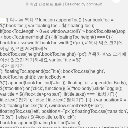
© 취업 컨설턴트 보름 | Designed by
comnewb
/* 떠 다니는 목차 */ function appendToc() { var bookToc =
$('.book-toc'); var floatingToc = $('.floating-toc');
if(bookToc.length > 0 && window.scrollY > bookToc.offset().top
+ bookToc.innerHeight()) { if(floatingToc.height() === 0) {
bookToc.css('width',bookToc.width()+'px'); // 목차 박스 크기에
이상 있으면 제거하세요
bookToc.css('height',bookToc.height()+'px'); // 목차 박스 크기에
이상 있으면 제거하세요 var tocTitle = $('
목차
펼치기
'); floatingToc.append(tocTitle); bookToc.css('height',
bookToc.height()); var tocBody =
$('
').append(bookToc.find('#toc')); floatingToc.append(tocBody);
$('#toc-title').on('click', function(){ $('#toc-body').slideToggle();
var title = $('#toc-title>p>span'); if(title.text() === "펼치기") {
title.text("접기"); } else { title.text("펼치기"); } }); } var positionX =
20; floatingToc.css('top', (window.scrollY+20)+"px");
floatingToc.css('left', positionX+"px"); floatingToc.css('transition',
"0.5s"); } else { $('#toc-title').off('click');
bookToc.append(floatingToc.find('#toc'));