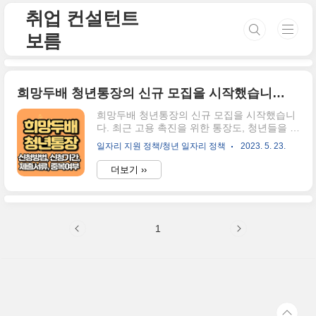
본문 바로가기
취업 컨설턴트
보름
희망두배 청년통장의 신규 모집을 시작했습니다.
희망두배 청년통장의 신규 모집을 시작했습니
다. 최근 고용 촉진을 위한 통장도, 청년들을 위
한 수당도 많아지고 있는데요. 청년들의 자산
일자리 지원 정책/청년 일자리 정책
2023. 5. 23.
형성을 위한 희망두배 서울시에서는 5월 22일
신규 모집을 시작했다고 합니다. 여러분들은
더보기 ››
이에 관해서 어떤 내용을 담고 있을지 구체적
으로 설명해드릴게요. 희망두배 청년통장의 지
원 요건 희망두배 청년통장의 경우 지원 요건
은 간단합니다. 첫번째, 공고일 기준 서울시에
1
주소지를 둔 자, 두번째 만 18세~34세 청년 즉
88년 1월 1일생부터 05년 12월 31일 출생자를
뜻합니다. 세번째 현재 근로 중 또는 공고일 이
전 1년간 3개월 이상 근로이력이 있는자, 네번
째 본인 근로소득이 세전 월 평균 250만원 이
하인 자, 다섯번째 부양의무자(부-모, 결혼한
경우 배우자)소득 연 1..