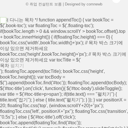
© 취업 컨설턴트 보름 | Designed by
comnewb
/* 떠 다니는 목차 */ function appendToc() { var bookToc =
$('.book-toc'); var floatingToc = $('.floating-toc');
if(bookToc.length > 0 && window.scrollY > bookToc.offset().top
+ bookToc.innerHeight()) { if(floatingToc.height() === 0) {
bookToc.css('width',bookToc.width()+'px'); // 목차 박스 크기에
이상 있으면 제거하세요
bookToc.css('height',bookToc.height()+'px'); // 목차 박스 크기에
이상 있으면 제거하세요 var tocTitle = $('
목차
펼치기
'); floatingToc.append(tocTitle); bookToc.css('height',
bookToc.height()); var tocBody =
$('
').append(bookToc.find('#toc')); floatingToc.append(tocBody);
$('#toc-title').on('click', function(){ $('#toc-body').slideToggle();
var title = $('#toc-title>p>span'); if(title.text() === "펼치기") {
title.text("접기"); } else { title.text("펼치기"); } }); } var positionX =
20; floatingToc.css('top', (window.scrollY+20)+"px");
floatingToc.css('left', positionX+"px"); floatingToc.css('transition',
"0.5s"); } else { $('#toc-title').off('click');
bookToc.append(floatingToc.find('#toc'));