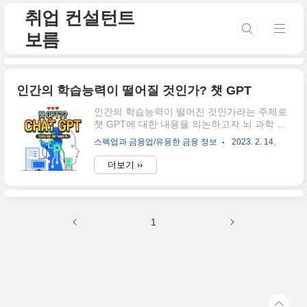
본문 바로가기
취업 컨설턴트
보름
인간의 학습능력이 떨어질 것인가? 챗 GPT
인간의 학습능력이 떨어진 것인가라는 주제로
챗 GPT에 대한 내용을 의논하고자 뇌 과학 연
구자에게 찾아간 뉴스가 보도되었습니다. 사실
스펙업과 금융업/유용한 금융 정보
2023. 2. 14.
여러분들에게 아직까지 생소한 단어인 챗 GPT
가 무엇인지 알려드리도록 하겠습니다. 챗GTP
더보기 ››
가 무엇인가요? 챗 GPT는 인공 지능 대화 시
스템으로 OpenAI가 개발한 대규모 언어 모델
입니다. 이 모델은 수천만 개의 문장과 단어를
학습하며, 인간처럼 자연스러운 대화를 이어나
1
갈 수 있습니다. 사용자가 챗 GPT에게 질문을
하면, 모델은 문맥을 파악하고 적절한 답변을
제공하기 위해 자연어 처리 기술을 사용합니
다. 챗GTP, 그래서 그걸 어떻게 하는건데? 예
를 들면 이런 방법으로 사용하는 것입니다. 아
래의 링크에 접속하여 CHATP GTP 의 대화내
용에 사용자가 원하는 질문을 ..