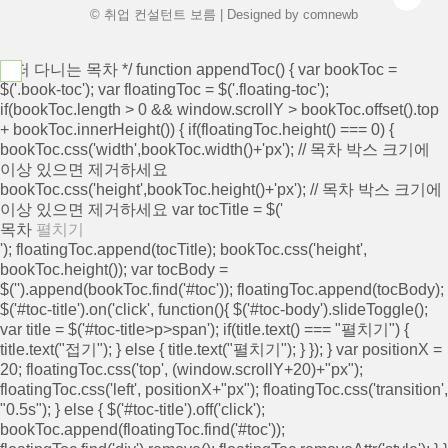
© 취업 컨설턴트 보름 | Designed by
comnewb
/* 떠 다니는 목차 */ function appendToc() { var bookToc =
$('.book-toc'); var floatingToc = $('.floating-toc');
if(bookToc.length > 0 && window.scrollY > bookToc.offset().top
+ bookToc.innerHeight()) { if(floatingToc.height() === 0) {
bookToc.css('width',bookToc.width()+'px'); // 목차 박스 크기에
이상 있으면 제거하세요
bookToc.css('height',bookToc.height()+'px'); // 목차 박스 크기에
이상 있으면 제거하세요 var tocTitle = $('
목차
펼치기
'); floatingToc.append(tocTitle); bookToc.css('height',
bookToc.height()); var tocBody =
$('
').append(bookToc.find('#toc')); floatingToc.append(tocBody);
$('#toc-title').on('click', function(){ $('#toc-body').slideToggle();
var title = $('#toc-title>p>span'); if(title.text() === "펼치기") {
title.text("접기"); } else { title.text("펼치기"); } }); } var positionX =
20; floatingToc.css('top', (window.scrollY+20)+"px");
floatingToc.css('left', positionX+"px"); floatingToc.css('transition',
"0.5s"); } else { $('#toc-title').off('click');
bookToc.append(floatingToc.find('#toc'));