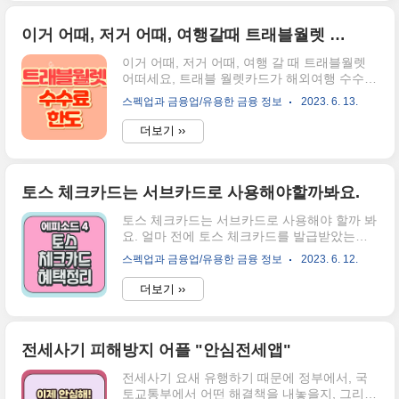
적으로는 "동일 업종" 기업이 경쟁의 제한 혹은 완화를 목적으
로 가격 외 부가요소를 "협정을 맺어" 형성하는 독점 형태를
말합니다. 이를 조금 더 간단하게 설명한다면 "가격 완화를 위
이거 어때, 저거 어때, 여행갈때 트래블월렛 어때
해", "협정 하여" "기업의 독과점을" "유지한다" 라고 볼 수도
이거 어때, 저거 어때, 여행 갈 때 트래블월렛
있습니다. * 카르텔은 경제용어로서 정확한 뜻과 개념을 알고
어떠세요, 트래블 월렛카드가 해외여행 수수료
싶으시다면 아래를 [더보기란]을 참고해주세요. ..
면제가 있는 카드로 유명하죠. 심지어 토스 카
스펙업과 금융업/유용한 금융 정보
2023. 6. 13.
드를 제치고 지금 현재 압도적으로 1위를 달리
고 있는 카드이기도 합니다. 그래서 여러분들
더보기 ››
에게 이번 트래블월렛 카드를 소개해드리려고
합니다. 무엇의 혜택이 있는지, 어떤 경우 만들
어야 하는지 모든 것을요. 사회초년생 여러분,
취미로 여행을 다니시는 여러분들, 모두 집중
토스 체크카드는 서브카드로 사용해야할까봐요.
해 주세요. 1. 해외 결제가 없는 트래블월렛 카
토스 체크카드는 서브카드로 사용해야 할까 봐
드 이전에 먼저 아셔야 할 것은 카드 결제 시 수
요. 얼마 전에 토스 체크카드를 발급받았는데
수료가 얼마를 가져가느냐 인데요. 보통 1% 이
혜택이 적혀있는 종이를 보고 조금 놀랐어요.
하의 카드 수수료와 결제건당 수수료 두 가지
스펙업과 금융업/유용한 금융 정보
2023. 6. 12.
"응? 이게 다야? 사용설명서가?"라는 생각 때
수수료가 발생하기 때문에 이 두 가지의 수수
문이죠. 새로 발급받은 사용설명서에는 세줄
료를 꼭 아셔야 합니다. 이 수수료는 체크카드
더보기 ››
이내의 글자만 적혀있거든요. 그래서 토스 체
를 사용 시에도 동일하게 수수료가..
크카드 혜택을 총 정리해 봤습니다. 목차 1. 토
스 체크카드 에피소드 4 혜택 총정리 토스 체크
카드는 에피소드별로 나누어져 있는데, 가장
전세사기 피해방지 어플 "안심전세앱"
혜택을 많이 본 것은 토스 체크카드 에피소드 1
전세사기 요새 유행하기 때문에 정부에서, 국
이라고 했죠. 대부분 으 사람들이 "토스는 갑질
토교통부에서 어떤 해결책을 내놓을지, 그리고
을 안 한다" "토스의 캐시백은 쏠쏠하다"라는