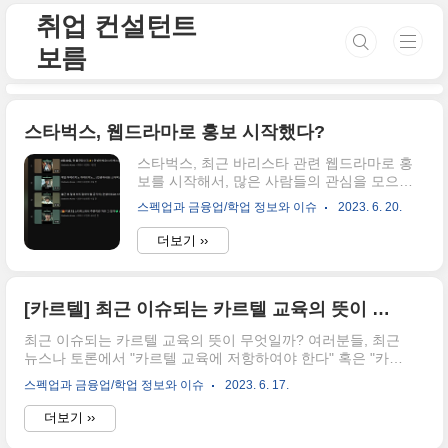
본문 바로가기
취업 컨설턴트
보름
스타벅스, 웹드라마로 홍보 시작했다?
스타벅스, 최근 바리스타 관련 웹드라마로 홍
보를 시작해서, 많은 사람들의 관심을 모으고
있는데요. 현재는 웹 드라마를 시청한다면, 커
스펙업과 금융업/학업 정보와 이슈
2023. 6. 20.
피 음료를 제공하는 이벤트도 하고 있다고 합
니다. 혹시 바리스타로 취업을 준비하시거나,
더보기 ››
혹은 스타벅스 바리스타 지원을 앞두신 분들이
라면 재미삼아 보시는 것도 나쁘지 않다고 생
각되네요. 스타벅스 웹 드라마의 경우에는 화
요일, 수요일, 목요일 오후 5시에 유튜브 채널
[카르텔] 최근 이슈되는 카르텔 교육의 뜻이 무엇일까?
을 통해서 시청하실 수 있으며, 음료 제공하는
최근 이슈되는 카르텔 교육의 뜻이 무엇일까? 여러분들, 최근
서비스에 꼭 참여하셔서 음료를 받아가시길 바
뉴스나 토론에서 "카르텔 교육에 저항하여야 한다" 혹은 "카르
랍니다. ⬇️⬇️ 스타벅스 바리스타 생활 보러가기
텔 교육에 전념하지 않겠습니다" 라고 이야기하는 것에 대해
⬇️⬇️ Starbucks Korea 스타벅스 코리아의 공식
스펙업과 금융업/학업 정보와 이슈
2023. 6. 17.
이야기를 해볼까해요. 카르텔 교육이 정말 무엇이고, 지금 한
유튜브 채널입니다. www.youtube.com
국에서 논하고 있는 카르텔 교육이 어떤 의미로 사용되고 있
더보기 ››
는지 알아보도록 합시다. 카르텔 단어의 뜻 카르텔이란. 어학