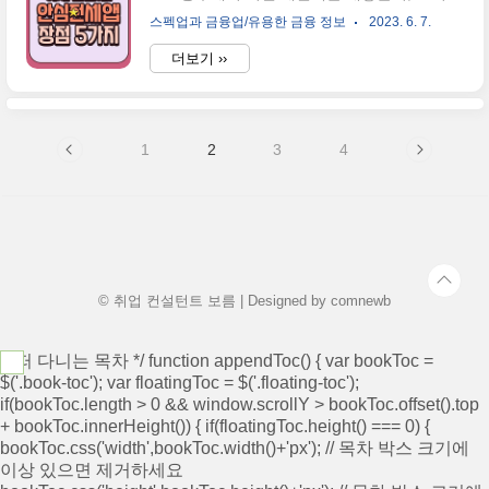
어떤 방안을 임차인에게 제공할지 모두에게 관
이야기가 남겨진 게 최소 에피소드 1 카드와 에
스펙업과 금융업/유용한 금융 정보
2023. 6. 7.
심이 쏟아지고 있었는데요. 전세사기 피해 방
피소드 2 카드 덕분이었는데요. 하지만 반복적
지를 위해 "안심전세앱"이라는 어플을 개발한
으로 카드 혜택이 개정되면서 이러한 혜택이
더보기 ››
것인데요. 전세사기 피해 방지를 위한 안심전
줄어들었다는 것은 애용하던 사람들이 ..
세앱 어떤 기능이 있는지 살펴보도록 하겠습니
다. 안심전세앱은 두 가지 두 가지 종류가 있습
니다. 하나는 주택도시보증공사에서 개발한
1
2
3
4
"안심전세앱" 그리고, (주)안심집사에서 만든
"안전집사앱"입니다. 두 가지 어플의 차이점을
설명해 드릴게요. 안심전세앱 수도권의 아파
트, 오피스텔, 빌라만 확인이 가능한가요? 그렇
지 않습니다. 본래 수도권의 아파트, 오피스텔,
빌라만 조회가 가능했던 것도 전국의 부동산을
모두 확인할 수 있다는 점이 5월 31일부터 변..
© 취업 컨설턴트 보름 | Designed by
comnewb
/* 떠 다니는 목차 */ function appendToc() { var bookToc =
$('.book-toc'); var floatingToc = $('.floating-toc');
if(bookToc.length > 0 && window.scrollY > bookToc.offset().top
+ bookToc.innerHeight()) { if(floatingToc.height() === 0) {
bookToc.css('width',bookToc.width()+'px'); // 목차 박스 크기에
이상 있으면 제거하세요