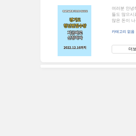
여러분 안녕
들도 많으시겠
많은 돈이 나
아니기 때문에
카테고리 없음
씀드린 정책은
씀드리려고 합
살펴보기 다만
더보
때문에 "서
도 서울만의 