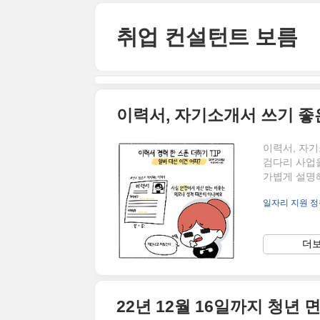
본문 바로가기
취업 컨설턴트 보름
이력서, 자기소개서 쓰기 좋
이력서, 자기
검다리 사업
가볍게 설명
아직까지 많
일자리 지원 정
은데요. 경
니 정독해 
서 공시하는 
더보
환 기회를 얻
점이 공존한
라..
22년 12월 16일까지 청년