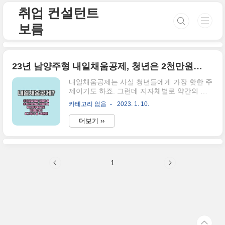
본문 바로가기
취업 컨설턴트
보름
23년 남양주형 내일채움공제, 청년은 2천만원을 받을 수 있다고요? [끝까지 읽어주세요]
내일채움공제는 사실 청년들에게 가장 핫한 주
제이기도 하죠. 그런데 지자체별로 약간의 운
영방식이 다른가 봐요. "○○형 내일채움공제가
카테고리 없음
2023. 1. 10.
떴다!"라고 표현하는 것을 보니 말이에요. 서론
은 여기까지만 하고, 지금부터 남양주형 내일
더보기 ››
채움공제에 대해 안내해보도록 하겠습니다. 청
년내일채움공제와 내일채움공제는 다른 공제
이니 혼동하지 않기를 바랍니다. 내일채움공제
가 무엇인가요? 중소기업 사업주와 근로자가 5
1
년간 공동으로 적립한 공제금을 5년 만기 시 장
기 재직한 근로자에게 성과보상금 형태를 지급
하는 것을 말하는데요. 기업의 요건도, 청년의
요건도 맞아야 가입할 수 있다는 사실! 모두 알
고 계시죠? 가입대상과 기간, 그리고 납입 비율
에 대해 설명해 드릴게요. 가입 대상은 중소기
업기본법 상의 종업원 1인 이상의 중소기업입