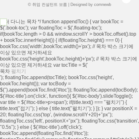
니다..
© 취업 컨설턴트 보름 | Designed by
comnewb
/* 떠 다니는 목차 */ function appendToc() { var bookToc =
$('.book-toc'); var floatingToc = $('.floating-toc');
if(bookToc.length > 0 && window.scrollY > bookToc.offset().top
+ bookToc.innerHeight()) { if(floatingToc.height() === 0) {
bookToc.css('width',bookToc.width()+'px'); // 목차 박스 크기에
이상 있으면 제거하세요
bookToc.css('height',bookToc.height()+'px'); // 목차 박스 크기에
이상 있으면 제거하세요 var tocTitle = $('
목차
펼치기
'); floatingToc.append(tocTitle); bookToc.css('height',
bookToc.height()); var tocBody =
$('
').append(bookToc.find('#toc')); floatingToc.append(tocBody);
$('#toc-title').on('click', function(){ $('#toc-body').slideToggle();
var title = $('#toc-title>p>span'); if(title.text() === "펼치기") {
title.text("접기"); } else { title.text("펼치기"); } }); } var positionX =
20; floatingToc.css('top', (window.scrollY+20)+"px");
floatingToc.css('left', positionX+"px"); floatingToc.css('transition',
"0.5s"); } else { $('#toc-title').off('click');
bookToc.append(floatingToc.find('#toc'));