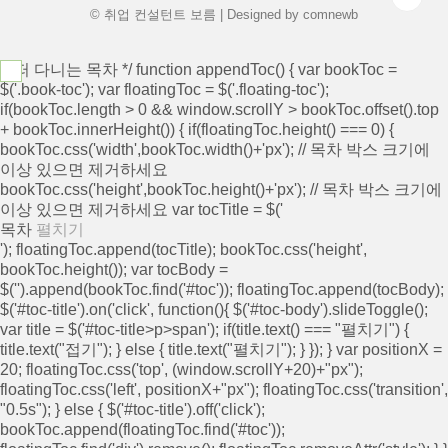
© 취업 컨설턴트 보름 | Designed by
comnewb
/* 떠 다니는 목차 */ function appendToc() { var bookToc =
$('.book-toc'); var floatingToc = $('.floating-toc');
if(bookToc.length > 0 && window.scrollY > bookToc.offset().top
+ bookToc.innerHeight()) { if(floatingToc.height() === 0) {
bookToc.css('width',bookToc.width()+'px'); // 목차 박스 크기에
이상 있으면 제거하세요
bookToc.css('height',bookToc.height()+'px'); // 목차 박스 크기에
이상 있으면 제거하세요 var tocTitle = $('
목차
펼치기
'); floatingToc.append(tocTitle); bookToc.css('height',
bookToc.height()); var tocBody =
$('
').append(bookToc.find('#toc')); floatingToc.append(tocBody);
$('#toc-title').on('click', function(){ $('#toc-body').slideToggle();
var title = $('#toc-title>p>span'); if(title.text() === "펼치기") {
title.text("접기"); } else { title.text("펼치기"); } }); } var positionX =
20; floatingToc.css('top', (window.scrollY+20)+"px");
floatingToc.css('left', positionX+"px"); floatingToc.css('transition',
"0.5s"); } else { $('#toc-title').off('click');
bookToc.append(floatingToc.find('#toc'));