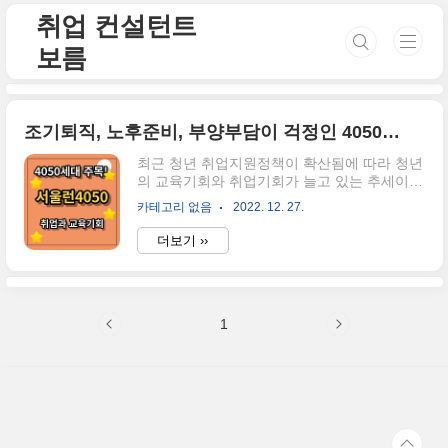
본문 바로가기
취업 컨설턴트
보름
조기퇴직, 노후준비, 부양부담이 걱정인 4050세대를 위한 서울런 4050을 여섯가지로 압축해서 알아보자
최근 청년 취업지원정책이 확산됨에 따라 청년
의 교육기회와 취업기회가 늘고 있는 추세이긴
하지만, 여전히 실업률은 그대로인 것이 안타
카테고리 없음
2022. 12. 27.
까운 현실인데요. 그런데 더 큰 문제점이 생기
고 있다는 사실, 다들 알고 계신가요? 그 문제
더보기 ››
는 노인일자리, 중장년일자리도 청년일자리만
큼 만만치 않게 경쟁률이 심화되고, 어려워지
고 있다는 것이에요. 그래서 오늘은 서울시에
서 발표한 4050세대의 취업지원정책인 "서울
1
런 4050"에 대한 정책을 소개하겠습니다. 서울
특별시가 전환기 중장년 집중지원 프로젝트를
시작합니다. 집중대상 40대 40+50대 50대 분
야 직업교육 일자리지원 디지털전환교육 생애
설계 노후준비 주요사업 (1) 미네르바형 직업
전환 (2) 대학연계 진로직업교육 (3) 중장년층
직업훈련 장학금 지원(취약계층에 한함) (..