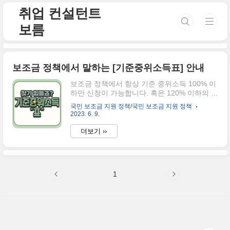
본문 바로가기
취업 컨설턴트
보름
보조금 정책에서 말하는 [기준중위소득표] 안내
보조금 정책에서 항상 기준 중위소득 100% 이
하만 신청이 가능합니다. 혹은 120% 이하의 중
위소득자만 가능합니다.라는 이야기를 많이 들
국민 보조금 지원 정책/국민 보조금 지원 정책
어보셨죠? 그래서 오늘은 기준중위소득표를
2023. 6. 9.
말씀드릴게요. 청년이든, 기업이든, 여성이든,
남성이든 어떤 보조금 정책을 참고하고자 할
더보기 ››
때 이 표를 기억해 주세요. 보조금 정책에서 말
하는 [기준중위소득표] % 1인 가구 2인 가구 3
인 가구 4인 가구 5인 가구 6인 가구 기준 중위
소득 2,077,892 3,456,155 4,434,816
1
5,400,964 6,330,688 7,227,981 30% 생계급
여 623,368 1,382,846 1,330,445 1,620,289
2,532,275 2,891,192 40% 생계급여 831,157
1,382,462 1,773,926..