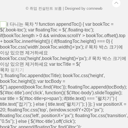
© 취업 컨설턴트 보름 | Designed by
comnewb
/* 떠 다니는 목차 */ function appendToc() { var bookToc =
$('.book-toc'); var floatingToc = $('.floating-toc');
if(bookToc.length > 0 && window.scrollY > bookToc.offset().top
+ bookToc.innerHeight()) { if(floatingToc.height() === 0) {
bookToc.css('width',bookToc.width()+'px'); // 목차 박스 크기에
이상 있으면 제거하세요
bookToc.css('height',bookToc.height()+'px'); // 목차 박스 크기에
이상 있으면 제거하세요 var tocTitle = $('
목차
펼치기
'); floatingToc.append(tocTitle); bookToc.css('height',
bookToc.height()); var tocBody =
$('
').append(bookToc.find('#toc')); floatingToc.append(tocBody);
$('#toc-title').on('click', function(){ $('#toc-body').slideToggle();
var title = $('#toc-title>p>span'); if(title.text() === "펼치기") {
title.text("접기"); } else { title.text("펼치기"); } }); } var positionX =
20; floatingToc.css('top', (window.scrollY+20)+"px");
floatingToc.css('left', positionX+"px"); floatingToc.css('transition',
"0.5s"); } else { $('#toc-title').off('click');
bookToc.append(floatingToc.find('#toc'));