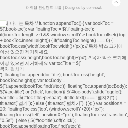
© 취업 컨설턴트 보름 | Designed by
comnewb
/* 떠 다니는 목차 */ function appendToc() { var bookToc =
$('.book-toc'); var floatingToc = $('.floating-toc');
if(bookToc.length > 0 && window.scrollY > bookToc.offset().top
+ bookToc.innerHeight()) { if(floatingToc.height() === 0) {
bookToc.css('width',bookToc.width()+'px'); // 목차 박스 크기에
이상 있으면 제거하세요
bookToc.css('height',bookToc.height()+'px'); // 목차 박스 크기에
이상 있으면 제거하세요 var tocTitle = $('
목차
펼치기
'); floatingToc.append(tocTitle); bookToc.css('height',
bookToc.height()); var tocBody =
$('
').append(bookToc.find('#toc')); floatingToc.append(tocBody);
$('#toc-title').on('click', function(){ $('#toc-body').slideToggle();
var title = $('#toc-title>p>span'); if(title.text() === "펼치기") {
title.text("접기"); } else { title.text("펼치기"); } }); } var positionX =
20; floatingToc.css('top', (window.scrollY+20)+"px");
floatingToc.css('left', positionX+"px"); floatingToc.css('transition',
"0.5s"); } else { $('#toc-title').off('click');
bookToc.append(floatingToc.find('#toc'));