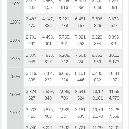
2,077,
3,456,
4,434,
5,400,
6,330,
7,227,
110%
892
155
816
964
688
981
2,493,
4,147,
5,321,
6,481,
7,596,
8,673,
120%
470
386
779
157
826
577
2,701,
4,493,
5,765,
7,021,
8,229,
9,396,
130%
260
001
261
253
894
375
2,909,
4,838,
6,208,
7,561,
8,862,
10,11
140%
049
617
742
350
963
9,173
3,116,
5,184,
6,652,
8,101,
9,496,
10,84
150%
838
232
224
446
032
1,971
3,324,
5,529,
7,095,
8,641,
10,12
11,56
160%
627
848
706
524
9,101
4,770
3,532,
5,875,
7,539,
9,181,
10,76
12,28
170%
416
463
187
639
2,170
7,568
3,740,
6,221,
7,982,
9,721,
11,39
13,01