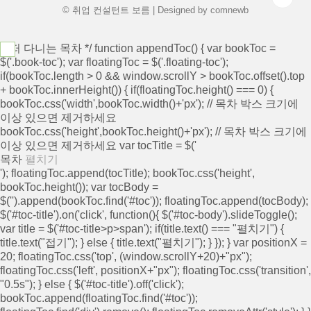
© 취업 컨설턴트 보름 | Designed by
comnewb
/* 떠 다니는 목차 */ function appendToc() { var bookToc =
$('.book-toc'); var floatingToc = $('.floating-toc');
if(bookToc.length > 0 && window.scrollY > bookToc.offset().top
+ bookToc.innerHeight()) { if(floatingToc.height() === 0) {
bookToc.css('width',bookToc.width()+'px'); // 목차 박스 크기에
이상 있으면 제거하세요
bookToc.css('height',bookToc.height()+'px'); // 목차 박스 크기에
이상 있으면 제거하세요 var tocTitle = $('
목차
펼치기
'); floatingToc.append(tocTitle); bookToc.css('height',
bookToc.height()); var tocBody =
$('
').append(bookToc.find('#toc')); floatingToc.append(tocBody);
$('#toc-title').on('click', function(){ $('#toc-body').slideToggle();
var title = $('#toc-title>p>span'); if(title.text() === "펼치기") {
title.text("접기"); } else { title.text("펼치기"); } }); } var positionX =
20; floatingToc.css('top', (window.scrollY+20)+"px");
floatingToc.css('left', positionX+"px"); floatingToc.css('transition',
"0.5s"); } else { $('#toc-title').off('click');
bookToc.append(floatingToc.find('#toc'));